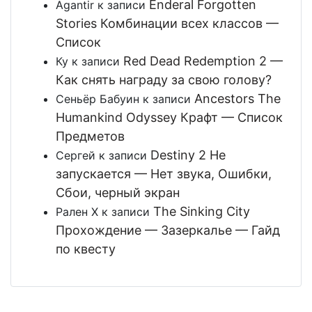
Enderal Forgotten
Agantir
к записи
Stories Комбинации всех классов —
Список
Red Dead Redemption 2 —
Ку
к записи
Как снять награду за свою голову?
Ancestors The
Сеньёр Бабуин
к записи
Humankind Odyssey Крафт — Список
Предметов
Destiny 2 Не
Сергей
к записи
запускается — Нет звука, Ошибки,
Сбои, черный экран
The Sinking City
Рален Х
к записи
Прохождение — Зазеркалье — Гайд
по квесту