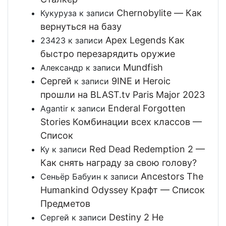
Chernobylite — Как
Кукуруза
к записи
вернуться на базу
Apex Legends Как
23423
к записи
быстро перезарядить оружие
Mundfish
Александр
к записи
Сергей
9INE и Heroic
к записи
прошли на BLAST.tv Paris Major 2023
Enderal Forgotten
Agantir
к записи
Stories Комбинации всех классов —
Список
Red Dead Redemption 2 —
Ку
к записи
Как снять награду за свою голову?
Ancestors The
Сеньёр Бабуин
к записи
Humankind Odyssey Крафт — Список
Предметов
Destiny 2 Не
Сергей
к записи