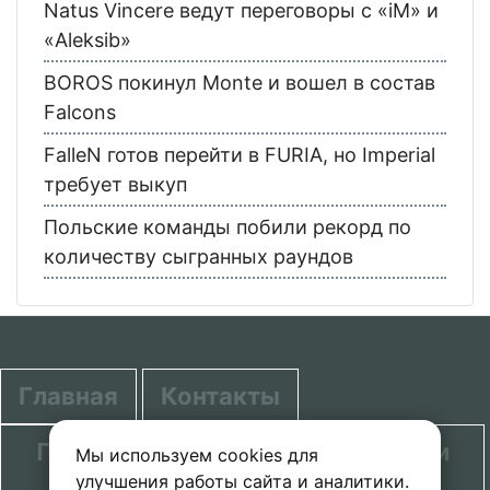
Natus Vincere ведут переговоры с «iM» и
«Aleksib»
BOROS покинул Monte и вошел в состав
Falcons
FalleN готов перейти в FURIA, но Imperial
требует выкуп
Польские команды побили рекорд по
количеству сыгранных раундов
Главная
Контакты
Политика в отношении обработки
Мы используем cookies для
улучшения работы сайта и аналитики.
персональных данных