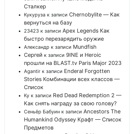
Сталкер
Chernobylite — Как
Кукуруза
к записи
вернуться на базу
Apex Legends Как
23423
к записи
быстро перезарядить оружие
Mundfish
Александр
к записи
Сергей
9INE и Heroic
к записи
прошли на BLAST.tv Paris Major 2023
Enderal Forgotten
Agantir
к записи
Stories Комбинации всех классов —
Список
Red Dead Redemption 2 —
Ку
к записи
Как снять награду за свою голову?
Ancestors The
Сеньёр Бабуин
к записи
Humankind Odyssey Крафт — Список
Предметов