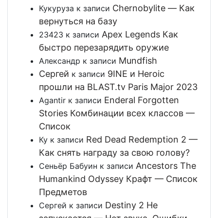
Chernobylite — Как
Кукуруза
к записи
вернуться на базу
Apex Legends Как
23423
к записи
быстро перезарядить оружие
Mundfish
Александр
к записи
Сергей
9INE и Heroic
к записи
прошли на BLAST.tv Paris Major 2023
Enderal Forgotten
Agantir
к записи
Stories Комбинации всех классов —
Список
Red Dead Redemption 2 —
Ку
к записи
Как снять награду за свою голову?
Ancestors The
Сеньёр Бабуин
к записи
Humankind Odyssey Крафт — Список
Предметов
Destiny 2 Не
Сергей
к записи