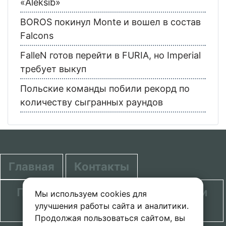
«Aleksib»
BOROS покинул Monte и вошел в состав
Falcons
FalleN готов перейти в FURIA, но Imperial
требует выкуп
Польские команды побили рекорд по
количеству сыгранных раундов
Главная
Контакты
Политика в отношении обработки
Мы используем cookies для
улучшения работы сайта и аналитики.
персональных данных
Продолжая пользоваться сайтом, вы