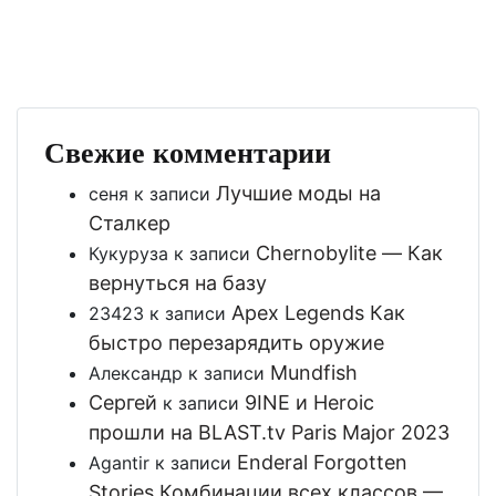
Свежие комментарии
Лучшие моды на
сеня
к записи
Сталкер
Chernobylite — Как
Кукуруза
к записи
вернуться на базу
Apex Legends Как
23423
к записи
быстро перезарядить оружие
Mundfish
Александр
к записи
Сергей
9INE и Heroic
к записи
прошли на BLAST.tv Paris Major 2023
Enderal Forgotten
Agantir
к записи
Stories Комбинации всех классов —