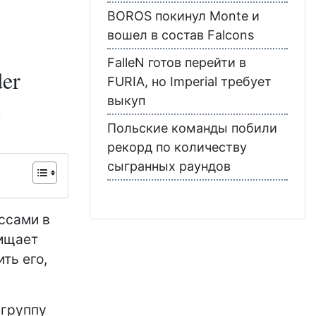
BOROS покинул Monte и
вошел в состав Falcons
FalleN готов перейти в
der
FURIA, но Imperial требует
с
выкуп
Польские команды побили
рекорд по количеству
сыгранных раундов
ссами в
щищает
ть его,
 группу