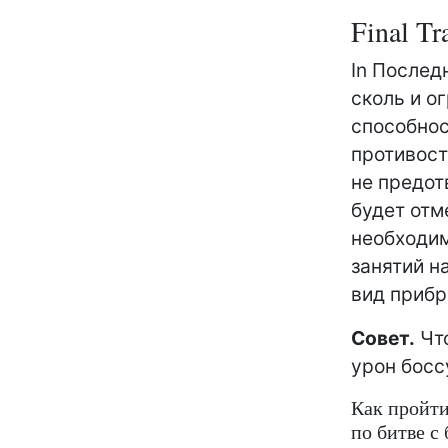
Final Tr
In Послед
сколь и о
способнос
противост
не предот
будет отм
необходим
занятий н
вид приб
Совет.
Что
урон босс
Как пройти 
по битве с