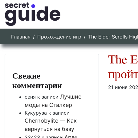
Главная
Прохождение игр
The Elder Scrolls Hi
The E
пройт
Свежие
комментарии
21 июня 20
Лучшие
сеня
к записи
моды на Сталкер
Кукуруза
к записи
Chernobylite — Как
вернуться на базу
Apex
23423
к записи