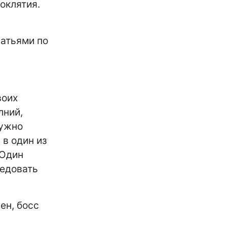
оклятия.
атьями по
воих
ий, ​​
нужно
 в один из
 Один
ледовать
ен, босс