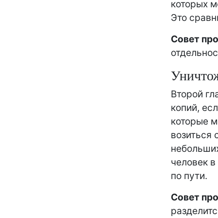
которых м
Это сравн
Совет пр
отдельнос
Уничто
Второй гл
копий, есл
которые м
возиться 
небольших
человек в
по пути.
Совет пр
разделитс