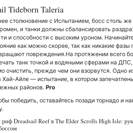
ail Tideborn Taleria
нее столкновение с Испытанием, босс столь же 
громен, и танки должны сбалансировать разд
ти и способности с высоким уроном. Начинайт
ояние как можно скорее, так как никакие фазы
вращают повреждения.На протяжении всего бо
ечать танк точкой и водяными сферами на ДПС,
о очистить, прежде чем они взорвутся. Одно и
а Хай-Айле — испытание, в котором запечатлен
режных районов.
Pro
бы победить, оставайтесь позади торнадо и на
у.
риф Dreadsail Reef в The Elder Scrolls High Isle: ру
 боссом