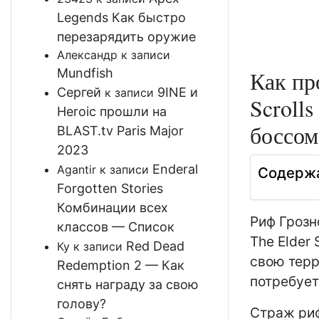
Legends Как быстро
перезарядить оружие
Александр
к записи
Mundfish
Как пр
Сергей
9INE и
к записи
Scrolls
Heroic прошли на
боссом
BLAST.tv Paris Major
2023
Enderal
Agantir
к записи
Содерж
Forgotten Stories
Комбинации всех
Риф Грозн
классов — Список
The Elder
Red Dead
Ку
к записи
свою терр
Redemption 2 — Как
потребует
снять награду за свою
голову?
Страж риф