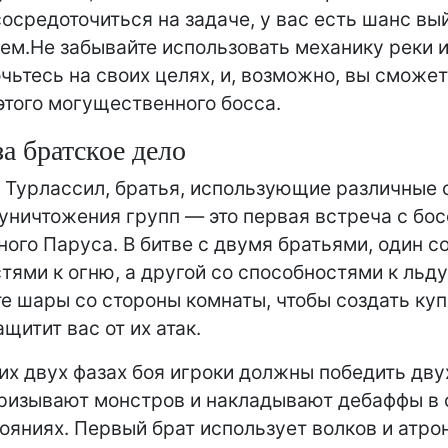
сосредоточиться на задаче, у вас есть шанс вы
ем.Не забывайте использовать механику реки 
чьтесь на своих целях, и, возможно, вы сможет
этого могущественного босса.
за братское дело
 Турлассил, братья, использующие различные 
 уничтожения групп — это первая встреча с бо
ного Паруса. В битве с двумя братьями, один с
тями к огню, а другой со способностями к льду
е шары со стороны комнаты, чтобы создать куп
щитит вас от их атак.
их двух фазах боя игроки должны победить дву
ризывают монстров и накладывают дебаффы в 
ояниях. Первый брат использует волков и атро