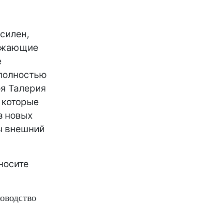
силен,
ражающие
е
 полностью
я Талерия
 которые
з новых
ы внешний
носите
ководство