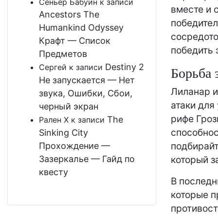
Сеньёр Бабуин
к записи
вместе и 
Ancestors The
победител
Humankind Odyssey
сосредото
Крафт — Список
победить 
Предметов
Destiny 2
Сергей
к записи
Борьба 
Не запускается — Нет
Лиланар и
звука, Ошибки, Сбои,
атаки для
черный экран
рифе Гроз
The
Рален Х
к записи
способнос
Sinking City
подбирайт
Прохождение —
Зазеркалье — Гайд по
который за
квесту
В последн
которые п
противост