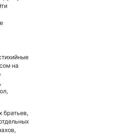
йти
и
е
стихийные
ссом на
о
,
ол,
х братьев,
отдельных
нахов,