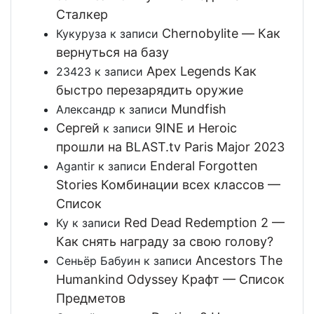
Сталкер
Chernobylite — Как
Кукуруза
к записи
вернуться на базу
Apex Legends Как
23423
к записи
быстро перезарядить оружие
Mundfish
Александр
к записи
Сергей
9INE и Heroic
к записи
прошли на BLAST.tv Paris Major 2023
Enderal Forgotten
Agantir
к записи
Stories Комбинации всех классов —
Список
Red Dead Redemption 2 —
Ку
к записи
Как снять награду за свою голову?
Ancestors The
Сеньёр Бабуин
к записи
Humankind Odyssey Крафт — Список
Предметов