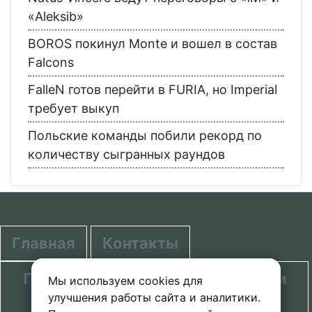
«Aleksib»
BOROS покинул Monte и вошел в состав
Falcons
FalleN готов перейти в FURIA, но Imperial
требует выкуп
Польские команды побили рекорд по
количеству сыгранных раундов
Главная
Контакты
Политика в отношении обработки
Мы используем cookies для
улучшения работы сайта и аналитики.
персональных данных