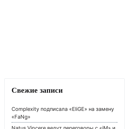
Свежие записи
Complexity подписала «EliGE» на замену
«FaNg»
Natus Vincere ведут переговоры с «iM» и