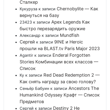
Сталкер
Chernobylite — Как
Кукуруза
к записи
вернуться на базу
Apex Legends Как
23423
к записи
быстро перезарядить оружие
Mundfish
Александр
к записи
Сергей
9INE и Heroic
к записи
прошли на BLAST.tv Paris Major 2023
Enderal Forgotten
Agantir
к записи
Stories Комбинации всех классов —
Список
Red Dead Redemption 2 —
Ку
к записи
Как снять награду за свою голову?
Ancestors The
Сеньёр Бабуин
к записи
Humankind Odyssey Крафт — Список
Предметов
Destiny 2 Не
Сергей
к записи