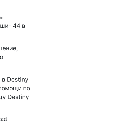
ь
нши- 44 в
шение,
о
 в Destiny
 помощи по
цу Destiny
ted