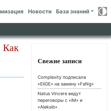
имизация
Новости
База знаний
: Как
Свежие записи
Complexity подписала
«EliGE» на замену «FaNg»
Natus Vincere ведут
переговоры с «iM» и
«Aleksib»