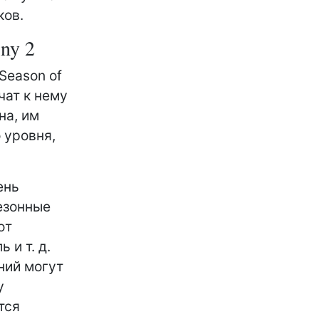
ков.
ny 2
Season of
чат к нему
на, им
 уровня,
ень
езонные
ют
 и т. д.
ний могут
у
тся