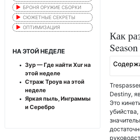
БРОНЯ ОРУЖИЕ СБОРКИ
СЮЖЕТНЫЕ СЕКРЕТЫ
ОПТИМИЗАЦИЯ
Как ра
Season 
НА ЭТОЙ НЕДЕЛЕ
Содерж
Зур — Где найти Xur на
этой неделе
Страж Троув на этой
Trespasse
неделе
Destiny, я
Яркая пыль, Инграммы
Это кинет
и Серебро
убийства,
значитель
достаточн
руководст