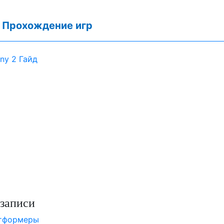
:
Прохождение игр
iny 2 Гайд
записи
атформеры