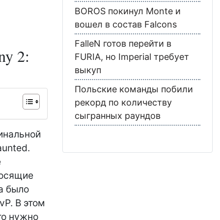
BOROS покинул Monte и
вошел в состав Falcons
FalleN готов перейти в
ny 2:
FURIA, но Imperial требует
выкуп
Польские команды побили
рекорд по количеству
сыгранных раундов
гинальной
aunted.
е
носящие
а было
vP. В этом
то нужно