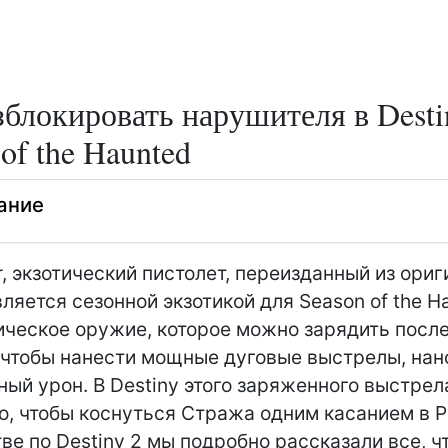
зблокировать нарушителя в Desti
of the Haunted
ание
r, экзотический пистолет, переизданный из ори
вляется сезонной экзотикой для Season of the H
ическое оружие, которое можно зарядить посл
 чтобы нанести мощные дуговые выстрелы, на
ный урон. В Destiny этого заряженного выстрел
о, чтобы коснуться Стража одним касанием в P
ве по Destiny 2 мы подробно рассказали все, ч