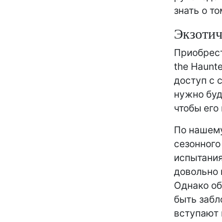
знать о т
Экзотич
Приобрест
the Haunt
доступ с с
нужно буд
чтобы его
По нашему
сезонного
испытания
довольно 
Однако об
быть забл
вступают 