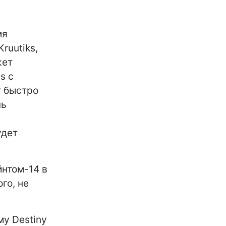
мя
Kruutiks,
жет
s с
ут быстро
чь
удет
йнтом-14 в
го, не
му Destiny