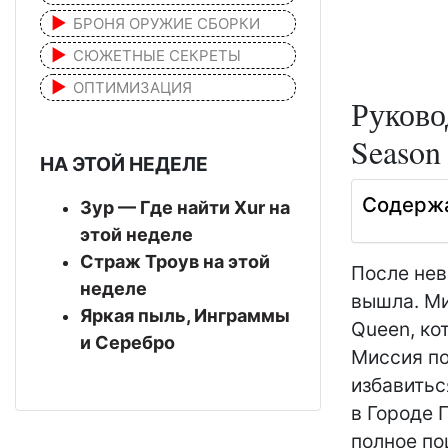
БРОНЯ ОРУЖИЕ СБОРКИ
СЮЖЕТНЫЕ СЕКРЕТЫ
ОПТИМИЗАЦИЯ
Руково
Season 
НА ЭТОЙ НЕДЕЛЕ
Содерж
Зур — Где найти Xur на
этой неделе
Страж Троув на этой
После нев
неделе
вышла. Ми
Яркая пыль, Инграммы
Queen, ко
и Серебро
Миссия по
избавитьс
в Городе 
полное по