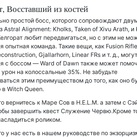
т, Восставший из костей
ьно простой босс, которого сопровождают дву
 Astral Alignment: Kholks, Taken of Xivu Arath, и 
Келгорат любит передвигаться, но с этим не мо
 опытная команда. Такие вещи, как Fusion Rifle
econstruction, Gjallarhorn, Linear FRs и т. д., мог
я с боссом — Ward of Dawn также может помо
 урон на колоссальные 35%. Не забудьте
ваться этим преимуществом до того, как оно б
 в Witch Queen.
о вернитесь к Маре Сов в H.E.L.M. а затем с Сэ
обы завершить квест Служение Червю.Кроме то
насладиться роликом.
что у нас есть в нашем руководстве по экзорциз