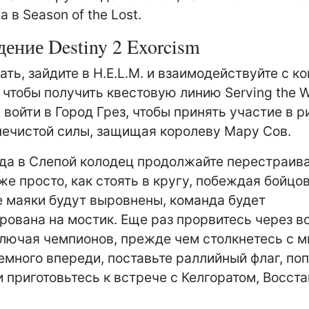
 в Season of the Lost.
ение Destiny 2 Exorcism
ать, зайдите в H.E.L.M. и взаимодействуйте с к
, чтобы получить квестовую линию Serving the 
 войти в Город Грез, чтобы принять участие в р
нечистой силы, защищая королеву Мару Сов.
да в Слепой колодец продолжайте перестраив
 же просто, как стоять в кругу, побеждая бойцо
е маяки будут выровнены, команда будет
рована на мостик. Еще раз прорвитесь через в
ключая чемпионов, прежде чем столкнетесь с м
емного впереди, поставьте раллийный флаг, по
и приготовьтесь к встрече с Келгоратом, Восст