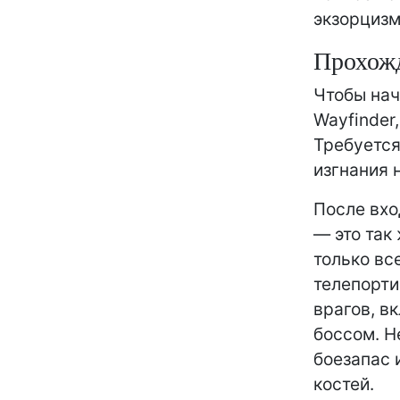
экзорцизма
Прохожд
Чтобы нач
Wayfinder
Требуется
изгнания 
После вхо
— это так
только вс
телепорти
врагов, в
боссом. Н
боезапас 
костей.