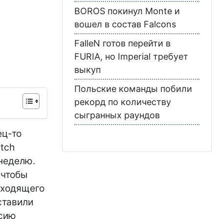
BOROS покинул Monte и
вошел в состав Falcons
FalleN готов перейти в
FURIA, но Imperial требует
выкуп
Польские команды побили
рекорд по количеству
сыгранных раундов
ец-то
tch
 неделю.
 чтобы
сходящего
ставили
ссию