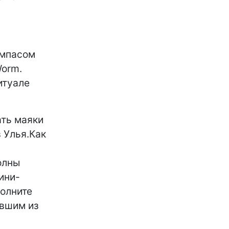
омпасом
Worm.
итуале
ать маяки
в Улья.Как
олны
ини-
полните
авшим из