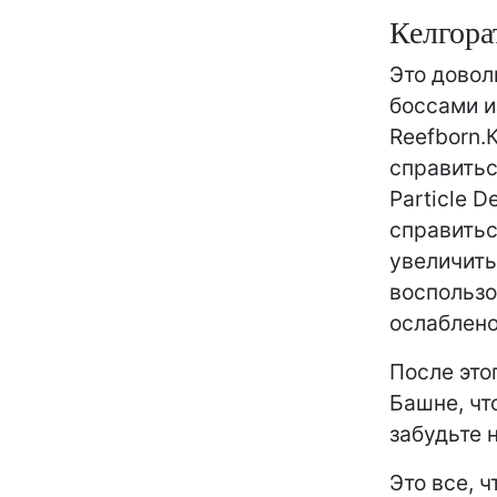
Келгора
Это довол
боссами из
Reefborn.
справиться
Particle D
справитьс
увеличить
воспользо
ослаблено
После этог
Башне, чт
забудьте 
Это все, 