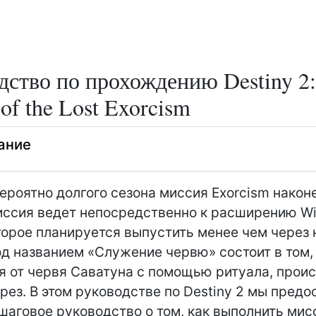
дство по прохождению Destiny 2:
of the Lost Exorcism
ание
ероятно долгого сезона миссия Exorcism након
ссия ведет непосредственно к расширению Wi
торое планируется выпустить менее чем через
д названием «Служение червю» состоит в том,
я от червя Саватуна с помощью ритуала, прои
Грез. В этом руководстве по Destiny 2 мы предо
шаговое руководство о том, как выполнить ми