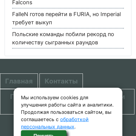
Falcons
FalleN готов перейти в FURIA, но Imperial
требует выкуп
Польские команды побили рекорд по
количеству сыгранных раундов
Главная
Контакты
Политика в отношении обработки
Мы используем cookies для
улучшения работы сайта и аналитики.
персональных данных
Продолжая пользоваться сайтом, вы
соглашаетесь с
обработкой
© 2020-2026 проект SecretGuide.RU При
персональных данных
.
копировании материалов сcылка на сайт
Принять