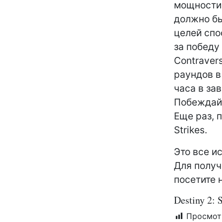
мощности.
должно бы
целей спо
за победу
Contraver
раундов в
часа в за
Побеждайт
Еще раз, п
Strikes.
Это все ис
Для получ
посетите 
Destiny 2:
Просмот