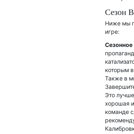
Сезон В
Ниже мы п
игре:
Сезонное
пропаганд
катализат
которым в
Также в м
Завершите
Это лучше
хорошая и
команде с
рекоменду
Калибровк