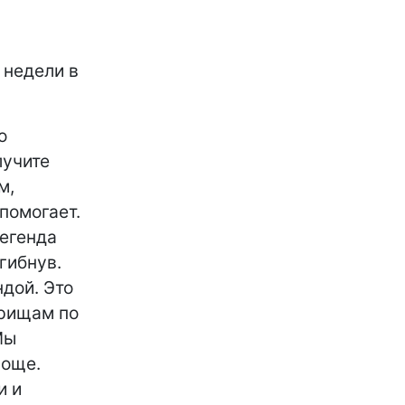
 недели в
о
лучите
м,
помогает.
легенда
гибнув.
ндой. Это
арищам по
Мы
роще.
и и