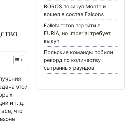
BOROS покинул Monte и
вошел в состав Falcons
FalleN готов перейти в
дство
FURIA, но Imperial требует
выкуп
Польские команды побили
рекорд по количеству
сыгранных раундов
олучения
адача этой
торых
й и т. д.
все, что
сезоне