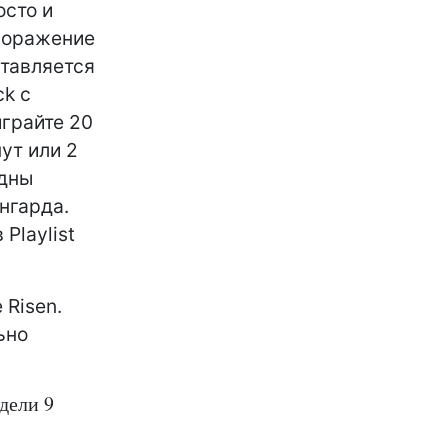
осто и
Поражение
тавляется
ck с
играйте 20
ут или 2
здны
нгарда.
Playlist
 Risen.
ьно
едели 9