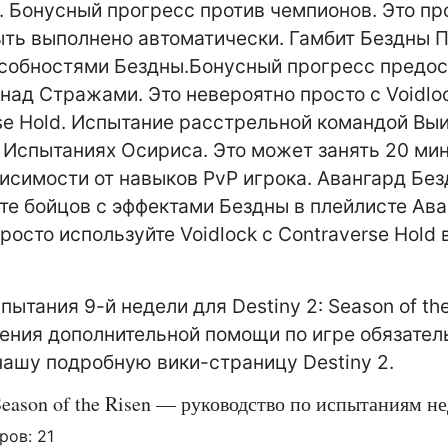
 Бонусный прогресс против чемпионов. Это пр
ть выполнено автоматически. Гамбит Бездны 
собностями Бездны.Бонусный прогресс предос
 над Стражами. Это невероятно просто с Voidlo
se Hold. Испытание расстрельной командой Вы
 Испытаниях Осириса. Это может занять 20 мин
висимости от навыков PvP игрока. Авангард Бе
е бойцов с эффектами Бездны в плейлисте Ава
росто используйте Voidlock с Contraverse Hold в 
пытания 9-й недели для Destiny 2: Season of the
ения дополнительной помощи по игре обязател
нашу подробную вики-страницу Destiny 2.
 Season of the Risen — руководство по испытаниям н
ров:
21