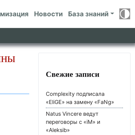
имизация
Новости
База знаний
ины
Свежие записи
Complexity подписала
«EliGE» на замену «FaNg»
Natus Vincere ведут
переговоры с «iM» и
«Aleksib»