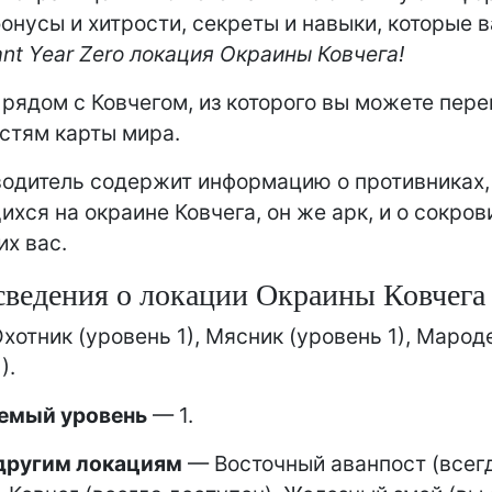
онусы и хитрости, секреты и навыки, которые 
nt Year Zero локация Окраины Ковчега!
 рядом с Ковчегом, из которого вы можете пере
стям карты мира.
одитель содержит информацию о противниках,
хся на окраине Ковчега, он же арк, и о сокров
х вас.
ведения о локации Окраины Ковчега
хотник (уровень 1), Мясник (уровень 1), Марод
).
емый уровень
— 1.
 другим локациям
— Восточный аванпост (всег