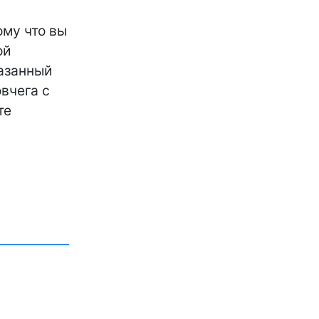
ому что вы
ой
казанный
вчега с
те