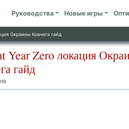
Руководства
Новые игры
Опт
ация Окраины Ковчега гайд
t Year Zero локация Окра
га гайд
019