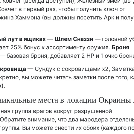
, Ковчег (всегда доступен), Железный змей (в
Ковчег в первый раз, чтобы получить ключ от
ижина Хаммона (вы должны посетить Арк и пол
ый лут в ящиках
—
Шлем Сназзи
— головной у
ает 25% бонус к ассортименту оружия.
Броня
— базовая броня, добавляет 2 HP и 1 очко брон
окровища
— Сундук с сокровищами x2, Заметка
кретно, вы можете читать заметки после того, к
).
никальные места в локации Окраины
ная группа врагов вокруг разрушенной
 Обратите внимание, что два мародера отделен
группы. Вы можете снести их обоих (каждого п