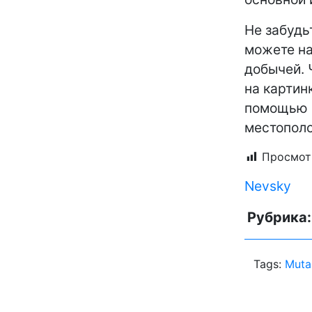
Не забудь
можете на
добычей. 
на картин
помощью 
местополо
Просмот
Nevsky
Рубрика
Tags:
Muta