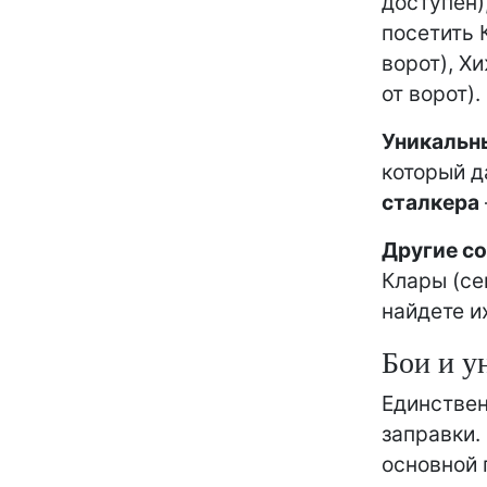
доступен)
посетить 
ворот), Х
от ворот).
Уникальн
который д
сталкера
Другие с
Клары (се
найдете их
Бои и у
Единствен
заправки.
основной 