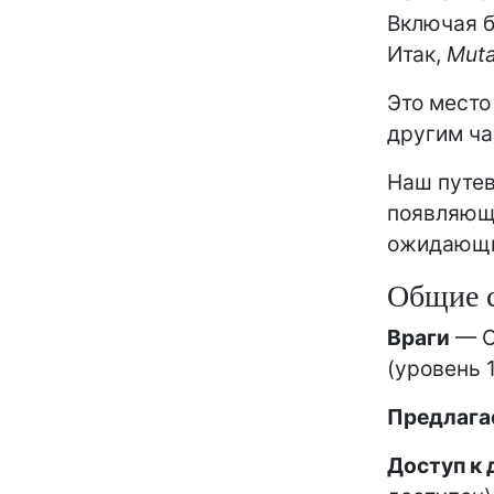
Включая б
Итак,
Muta
Это место
другим ча
Наш путев
появляющи
ожидающи
Общие с
Враги
— О
(уровень 1
Предлага
Доступ к