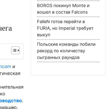
BOROS покинул Monte и
вошел в состав Falcons
FalleN готов перейти в
чега
FURIA, но Imperial требует
выкуп
Польские команды побили
рекорд по количеству
сыгранных раундов
ncom
и
егическая
лнительная
гко
ководство
.
рмацию.