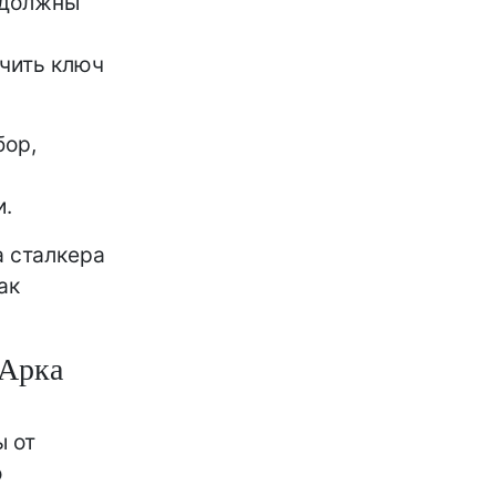
ы должны
учить ключ
бор,
и.
 сталкера
ак
 Арка
ы от
о