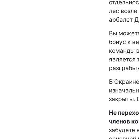
отдельнос
лес возле
арбалет Д
Вы можете
бонус к в
команды в
является 
разграбьт
В Окраине
изначальн
закрыты. 
Не перехо
членов ко
забудете 
основной 