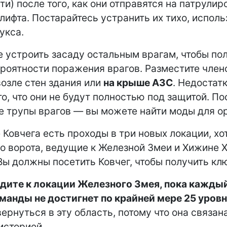
ти) после того, как они отправятся на патрулир
 лифта. Постарайтесь устранить их тихо, исполь
укса.
 устроить засаду остальным врагам, чтобы по
ероятности поражения врагов. Разместите член
озле стен здания или
на крыше АЗС
. Недостат
то, что они не будут полностью под защитой. По
е трупы врагов — вы можете найти моды для о
 Ковчега есть проходы в три новых локации, хо
о ворота, ведущие к Железной Змеи и Хижине 
Вы должны посетить Ковчег, чтобы получить кл
дите к локации Железного Змея, пока каждый
манды не достигнет по крайней мере 25 уров
вернуться в эту область, потому что она связан
историей.