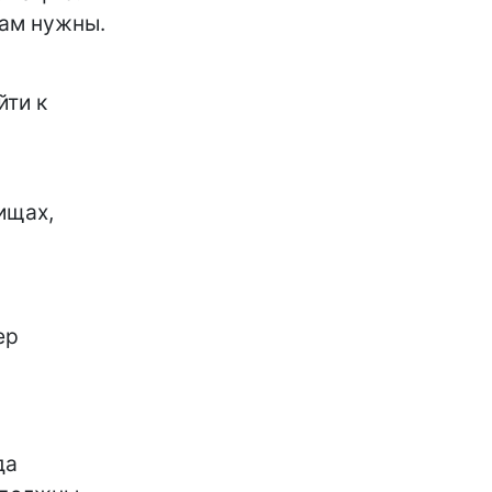
вам нужны.
йти к
ищах,
ер
да