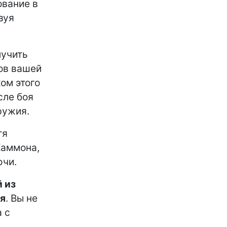
ование в
зуя
лучить
ов вашей
ком этого
сле боя
ружия.
тя
Хаммона,
ючи.
 из
ня
. Вы не
а с