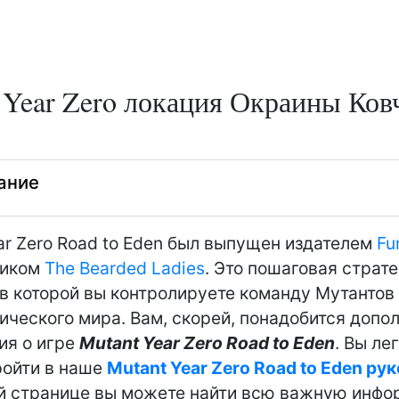
 Year Zero локация Окраины Ков
ание
ar Zero Road to Eden был выпущен издателем
Fu
чиком
The Bearded Ladies
. Это пошаговая страт
 в которой вы контролируете команду Мутантов
ического мира. Вам, скорей, понадобится допо
ия о игре
Mutant Year Zero Road to Eden
. Вы ле
ройти в наше
Mutant Year Zero Road to Eden ру
й странице вы можете найти всю важную инфо