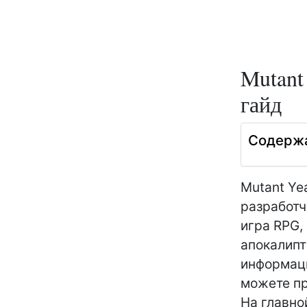
Mutant
гайд
Содерж
Mutant Ye
разработ
игра RPG,
апокалипт
информац
можете п
На главно