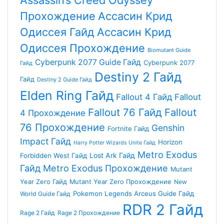
Assassin’s Creed Odyssey
Прохождение
Aссасин Крид
Одиссея Гайд
Aссасин Крид
Одиссея Прохождение
Biomutant Guide
Cyberpunk 2077 Guide Гайд
Cyberpunk 2077
Гайд
Destiny 2 Гайд
Гайд
Destiny 2 Guide Гайд
Elden Ring Гайд
Fallout 4 Гайд
Fallout
Fallout 76 Гайд
Fallout
4 Прохождение
76 Прохождение
Genshin
Fortnite Гайд
Impact Гайд
Horizon
Harry Potter Wizards Unite Гайд
Metro Exodus
Lost Ark Гайд
Forbidden West Гайд
Гайд
Metro Exodus Прохождение
Mutant
Year Zero Гайд
Mutant Year Zero Прохождение
New
Pokemon Legends Arceus Guide Гайд
World Guide Гайд
RDR 2 Гайд
Rage 2 Гайд
Rage 2 Прохождение