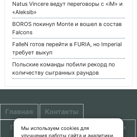
Natus Vincere ведут переговоры с «iM» и
«Aleksib»
BOROS покинул Monte и вошел в состав
Falcons
FalleN готов перейти в FURIA, но Imperial
требует выкуп
Польские команды побили рекорд по
количеству сыгранных раундов
Главная
Контакты
Политика в отношении обработки
Мы используем cookies для
улучшения работы сайта и аналитики.