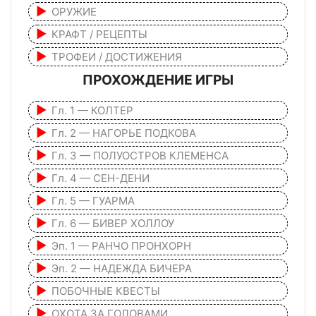
ОРУЖИЕ
КРАФТ / РЕЦЕПТЫ
ТРОФЕИ / ДОСТИЖЕНИЯ
ПРОХОЖДЕНИЕ ИГРЫ
Гл. 1 — КОЛТЕР
Гл. 2 — НАГОРЬЕ ПОДКОВА
Гл. 3 — ПОЛУОСТРОВ КЛЕМЕНСА
Гл. 4 — СЕН-ДЕНИ
Гл. 5 — ГУАРМА
Гл. 6 — БИВЕР ХОЛЛОУ
Эп. 1 — РАНЧО ПРОНХОРН
Эп. 2 — НАДЕЖДА БИЧЕРА
ПОБОЧНЫЕ КВЕСТЫ
ОХОТА ЗА ГОЛОВАМИ