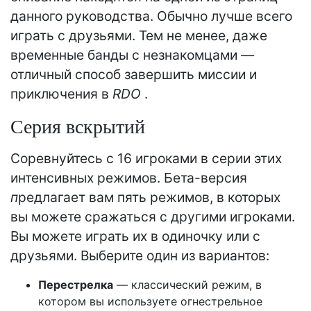
данного руководства. Обычно лучше всего
играть с друзьями. Тем не менее, даже
временные банды с незнакомцами —
отличный способ завершить миссии и
приключения в
RDO
.
Серия вскрытий
Соревнуйтесь с 16 игроками в серии этих
интенсивных режимов. Бета-версия
п
редлагает вам пять режимов, в которых
вы можете сражаться с другими игроками.
Вы можете играть их в одиночку или с
друзьями. Выберите один из вариантов:
Перестрелка
— классический режим, в
котором вы используете огнестрельное