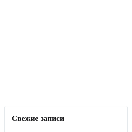
Свежие записи