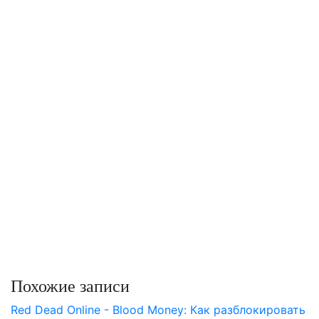
Похожие записи
Red Dead Online - Blood Money: Как разблокировать