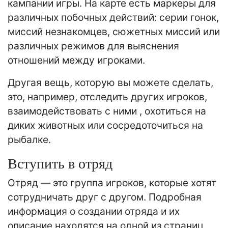
кампании игры. На карте есть маркеры для
различных побочных действий: серии гонок,
миссий незнакомцев, сюжетных миссий или
различных режимов для выяснения
отношений между игроками.
Другая вещь, которую вы можете сделать,
это, например, отследить других игроков,
взаимодействовать с ними , охотиться на
диких животных или сосредоточиться на
рыбалке.
Вступить в отряд
Отряд — это группа игроков, которые хотят
сотрудничать друг с другом. Подробная
информация о создании отряда и их
описание находятся на одной из страниц