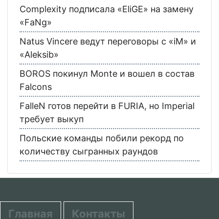
Complexity подписала «EliGE» на замену
«FaNg»
Natus Vincere ведут переговоры с «iM» и
«Aleksib»
BOROS покинул Monte и вошел в состав
Falcons
FalleN готов перейти в FURIA, но Imperial
требует выкуп
Польские команды побили рекорд по
количеству сыгранных раундов
Главная
Контакты