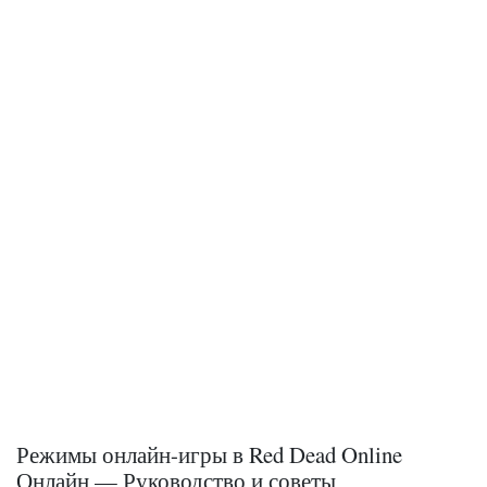
Режимы онлайн-игры в Red Dead Online
Онлайн — Руководство и советы