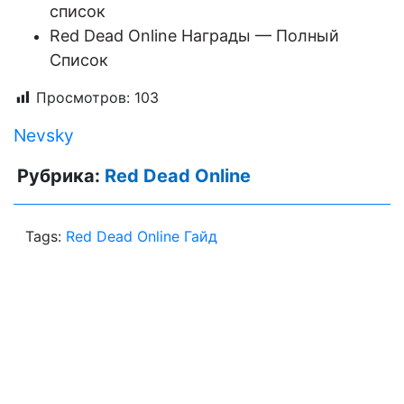
список
Red Dead Online Награды — Полный
Список
Просмотров:
103
Nevsky
Рубрика:
Red Dead Online
Tags:
Red Dead Online Гайд