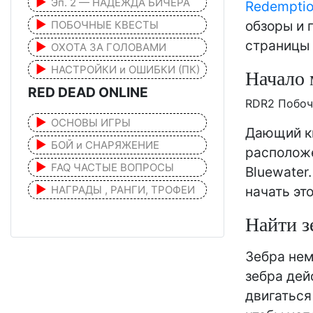
Эп. 2 — НАДЕЖДА БИЧЕРА
Redemptio
обзоры и 
ПОБОЧНЫЕ КВЕСТЫ
страницы 
ОХОТА ЗА ГОЛОВАМИ
НАСТРОЙКИ и ОШИБКИ (ПК)
Начало 
RED DEAD ONLINE
RDR2 Побоч
ОСНОВЫ ИГРЫ
Дающий к
БОЙ и СНАРЯЖЕНИЕ
расположе
FAQ ЧАСТЫЕ ВОПРОСЫ
Bluewater
НАГРАДЫ , РАНГИ, ТРОФЕИ
начать эт
Найти з
Зебра не
зебра дей
двигаться