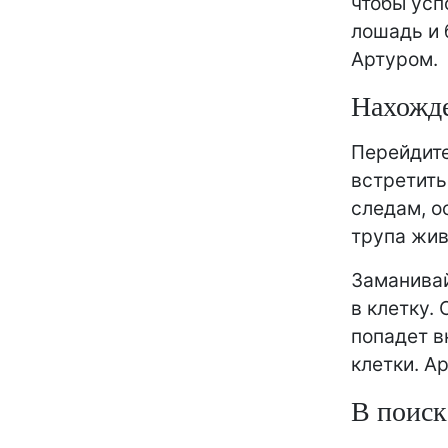
чтобы усп
лошадь и 
Артуром.
Нахожде
Перейдит
встретить
следам, о
трупа жив
Заманива
в клетку.
попадет в
клетки. А
В поиск