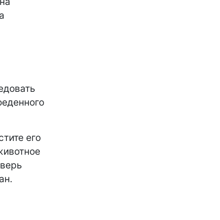
 на
а
ы
ледовать
оеденного
стите его
животное
дверь
ан.