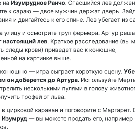
е на
Изумрудное Ранчо
. Спасшийся лев должен
ите к сараю — двое мужчин держат дверь. Зай
ния и двигайтесь к его спине. Лев убегает из с
а улицу и осмотрите труп фермера. Артур решае
т
настоящий лев
. Краткое расследование (вы 
ь следы крови) приведет вас к конюшне,
енной на картинке выше.
 конюшню — игра сыграет короткую сцену.
Убе
м он доберется до Артура
. Используйте Мертв
трелить несколькими пулями в голову животног
лучить трофей от льва.
 в цирковой караван и поговорите с Маргарет. 
е
Изумруд
— вы можете продать его, например 
ов.