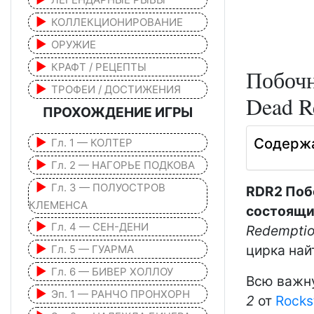
КОЛЛЕКЦИОНИРОВАНИЕ
ОРУЖИЕ
КРАФТ / РЕЦЕПТЫ
Побочн
ТРОФЕИ / ДОСТИЖЕНИЯ
Dead R
ПРОХОЖДЕНИЕ ИГРЫ
Содерж
Гл. 1 — КОЛТЕР
Гл. 2 — НАГОРЬЕ ПОДКОВА
Гл. 3 — ПОЛУОСТРОВ
RDR2 Побо
КЛЕМЕНСА
состоящ
Гл. 4 — СЕН-ДЕНИ
Redemptio
цирка най
Гл. 5 — ГУАРМА
Гл. 6 — БИВЕР ХОЛЛОУ
Всю важн
Эп. 1 — РАНЧО ПРОНХОРН
2
от
Rocks