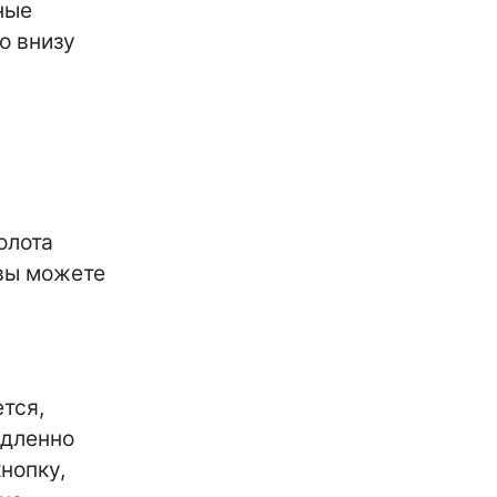
ные
о внизу
олота
 вы можете
ется,
едленно
нопку,