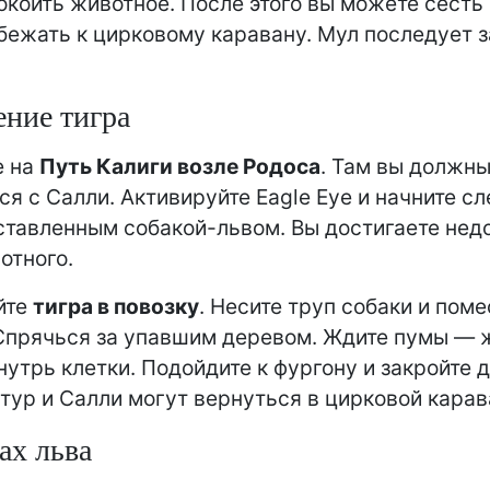
окоить животное. После этого вы можете сесть
бежать к цирковому каравану. Мул последует з
ние тигра
е на
Путь Калиги возле Родоса
. Там вы должн
ся с Салли. Активируйте Eagle Eye и начните с
ставленным собакой-львом. Вы достигаете нед
отного.
йте
тигра в повозку
. Несите труп собаки и поме
 Спрячься за упавшим деревом. Ждите пумы — 
нутрь клетки. Подойдите к фургону и закройте 
ртур и Салли могут вернуться в цирковой карав
ах льва