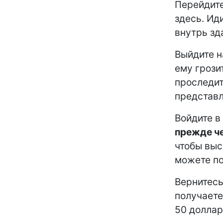
Перейдит
здесь. Ид
внутрь зда
Выйдите н
ему грози
проследит
представл
Войдите в
прежде че
чтобы выс
можете по
Вернитесь
получает
50 доллар