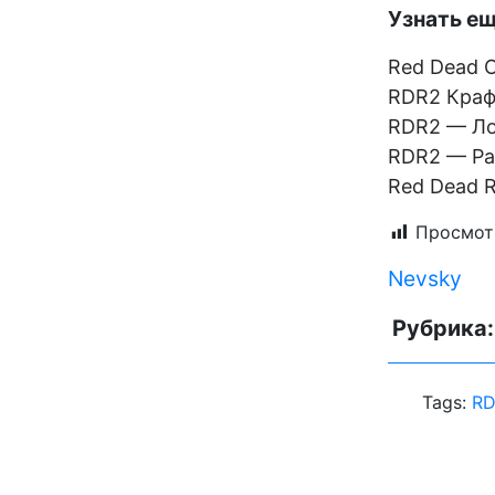
Узнать ещ
Red Dead O
RDR2 Краф
RDR2 — Ло
RDR2 — Ра
Red Dead 
Просмот
Nevsky
Рубрика
Tags:
RD