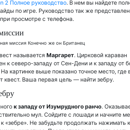
n 2 Полное руководство
. В нем вы найдете пол
гайды по игре. Руководство так же представлен
при просмотре с телефона.
миссии
ная миссия Конечно же он Британец
вест называется
Маргарет
. Цирковой караван
н к северо-западу от Сен-Дени и к западу от б
. На картинке выше показано точное место, где
от квест. Ваша первая цель — найти зебру.
ебру
много
к западу от Изумрудного ранчо
. Оказыва
ствительно мул. Сойдите с лошади и начните м
 к «зебре». Не забудьте продолжать нажимать к