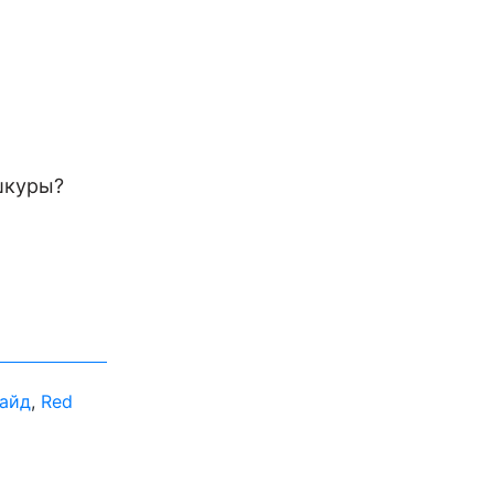
шкуры?
Гайд
,
Red