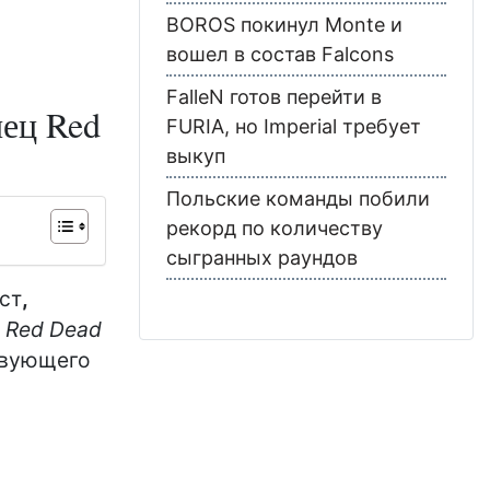
BOROS покинул Monte и
вошел в состав Falcons
FalleN готов перейти в
нец Red
FURIA, но Imperial требует
выкуп
Польские команды побили
рекорд по количеству
сыгранных раундов
ст
,
в
Red Dead
твующего