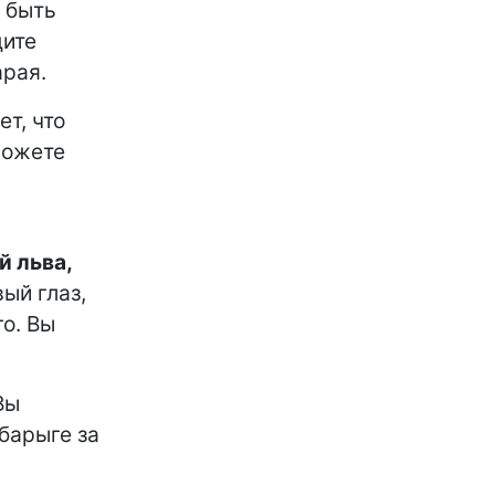
 быть
дите
арая.
т, что
можете
й льва,
ый глаз,
о. Вы
Вы
барыге за