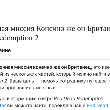
ая миссия Конечно же он Брита
edemption 2
ание
чная миссия конечно же он Британец,
это кве
ий
из нескольких частей, который можно найти 
n 2
. Ваша цель — помочь сотруднику путешес
ти пропавших животных.
ую информацию о игре
Red Dead Redemption
tar
вы можете найти, перейдя в наше
Red Dead