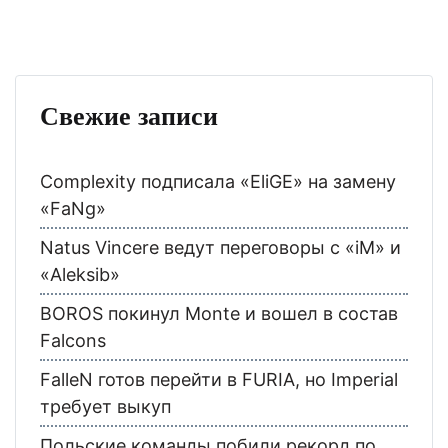
Свежие записи
Complexity подписала «EliGE» на замену
«FaNg»
Natus Vincere ведут переговоры с «iM» и
«Aleksib»
BOROS покинул Monte и вошел в состав
Falcons
FalleN готов перейти в FURIA, но Imperial
требует выкуп
Польские команды побили рекорд по