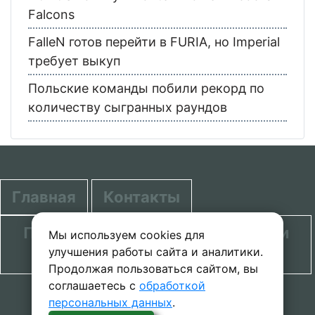
Falcons
FalleN готов перейти в FURIA, но Imperial
требует выкуп
Польские команды побили рекорд по
количеству сыгранных раундов
Главная
Контакты
Политика в отношении обработки
Мы используем cookies для
улучшения работы сайта и аналитики.
персональных данных
Продолжая пользоваться сайтом, вы
соглашаетесь с
обработкой
© 2020-2026 проект SecretGuide.RU При
персональных данных
.
копировании материалов сcылка на сайт