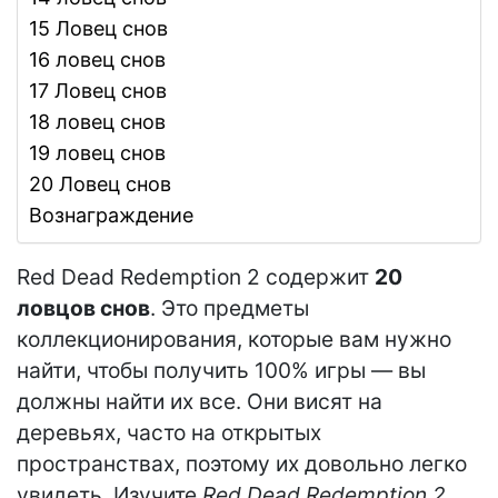
15 Ловец снов
16 ловец снов
17 Ловец снов
18 ловец снов
19 ловец снов
20 Ловец снов
Вознаграждение
Red Dead Redemption 2 содержит
20
ловцов снов
. Это предметы
коллекционирования, которые вам нужно
найти, чтобы получить 100% игры — вы
должны найти их все. Они висят на
деревьях, часто на открытых
пространствах, поэтому их довольно легко
увидеть. Изучите
Red Dead Redemption 2