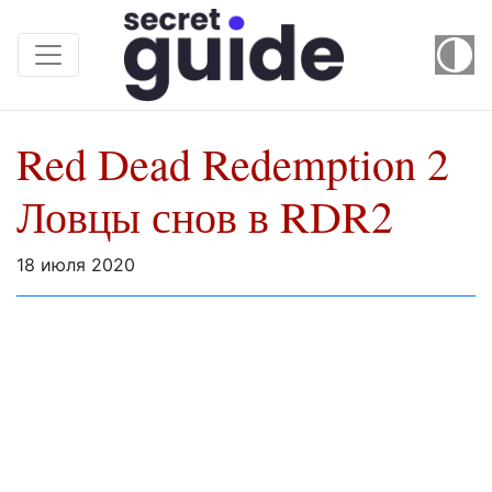
Red Dead Redemption 2
Ловцы снов в RDR2
18 июля 2020