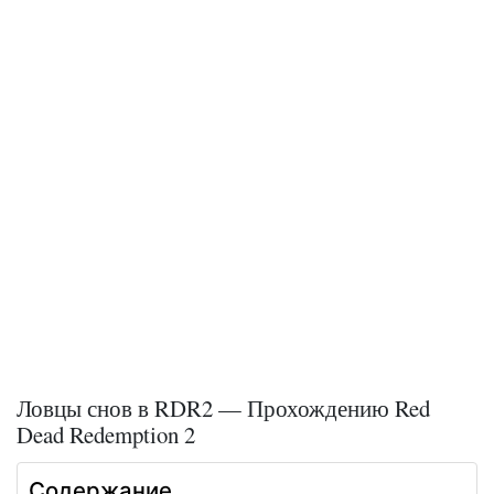
Ловцы снов в RDR2 — Прохождению Red
Dead Redemption 2
Содержание