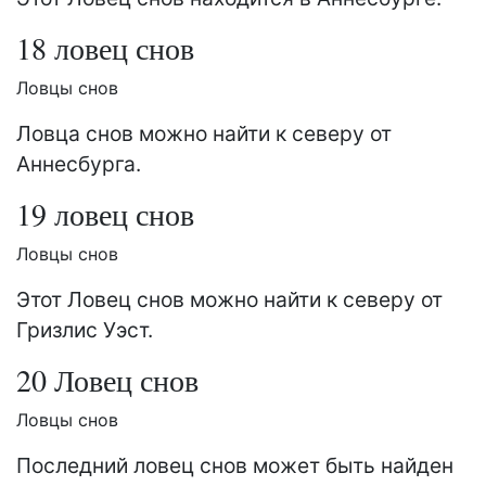
18 ловец снов
Ловцы снов
Ловца снов можно найти к северу от
Аннесбурга.
19 ловец снов
Ловцы снов
Этот Ловец снов можно найти к северу от
Гризлис Уэст.
20 Ловец снов
Ловцы снов
Последний ловец снов может быть найден