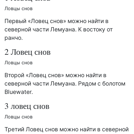
Ловцы снов
Первый «Ловец снов» можно найти в
северной части Лемуана. К востоку от
ранчо.
2 Ловец снов
Ловцы снов
Второй «Ловец снов» можно найти в
северной части Лемуана. Рядом с болотом
Bluewater.
3 ловец снов
Ловцы снов
Третий Ловец снов можно найти в северной