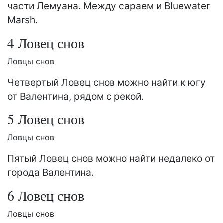
части Лемуана. Между сараем и Bluewater
Marsh.
4 Ловец снов
Ловцы снов
Четвертый Ловец снов можно найти к югу
от Валентина, рядом с рекой.
5 Ловец снов
Ловцы снов
Пятый Ловец снов можно найти недалеко от
города Валентина.
6 Ловец снов
Ловцы снов