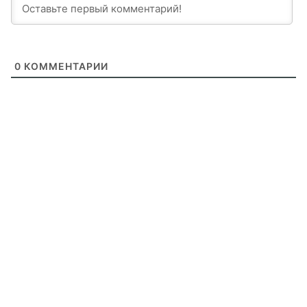
0
КОММЕНТАРИИ