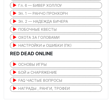
Гл. 6 — БИВЕР ХОЛЛОУ
Эп. 1 — РАНЧО ПРОНХОРН
Эп. 2 — НАДЕЖДА БИЧЕРА
ПОБОЧНЫЕ КВЕСТЫ
ОХОТА ЗА ГОЛОВАМИ
НАСТРОЙКИ и ОШИБКИ (ПК)
RED DEAD ONLINE
ОСНОВЫ ИГРЫ
БОЙ и СНАРЯЖЕНИЕ
FAQ ЧАСТЫЕ ВОПРОСЫ
НАГРАДЫ , РАНГИ, ТРОФЕИ