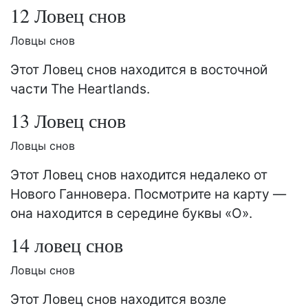
12 Ловец снов
Ловцы снов
Этот Ловец снов находится в восточной
части The Heartlands.
13 Ловец снов
Ловцы снов
Этот Ловец снов находится недалеко от
Нового Ганновера. Посмотрите на карту —
она ​​находится в середине буквы «O».
14 ловец снов
Ловцы снов
Этот Ловец снов находится возле