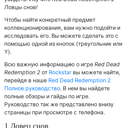
Ловцы снов!
Чтобы найти конкретный предмет
коллекционирования, вам нужно подойти и
исследовать его. Вы можете сделать это с
помощью одной из кнопок (треугольник или
Y).
Всю важную информацию о игре
Red Dead
Redemption 2
от
Rockstar
вы можете найти,
перейдя в наше
Red Dead Redemption 2
Полное руководство
. В нем вы найдете
полные обзоры и гайды по игре.
Руководство так же представлено внизу
страницы при просмотре с телефона.
1 Ловец снов