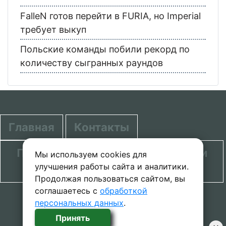
FalleN готов перейти в FURIA, но Imperial
требует выкуп
Польские команды побили рекорд по
количеству сыгранных раундов
Главная
Контакты
Политика в отношении обработки
Мы используем cookies для
улучшения работы сайта и аналитики.
персональных данных
Продолжая пользоваться сайтом, вы
соглашаетесь с
обработкой
© 2020-2026 проект SecretGuide.RU При
персональных данных
.
копировании материалов сcылка на сайт
Принять
обязательна.