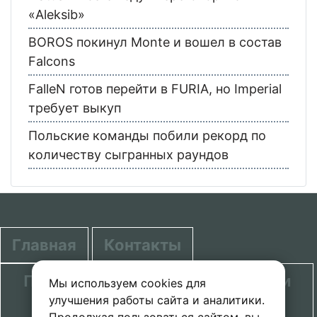
«Aleksib»
BOROS покинул Monte и вошел в состав
Falcons
FalleN готов перейти в FURIA, но Imperial
требует выкуп
Польские команды побили рекорд по
количеству сыгранных раундов
Главная
Контакты
Политика в отношении обработки
Мы используем cookies для
улучшения работы сайта и аналитики.
персональных данных