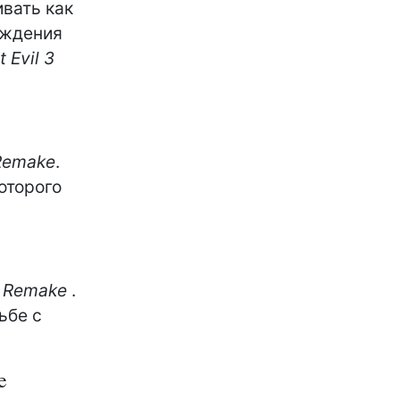
вать как
ождения
 Evil 3
 Remake
.
которого
 Remake
.
ьбе с
e