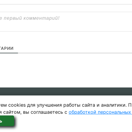
АРИИ
ем cookies для улучшения работы сайта и аналитики. 
ы
Политика в отношении обработки 
я сайтом, вы соглашаетесь с
обработкой персональных
ь
 SecretGuide.RU При копировании материалов сcылка н