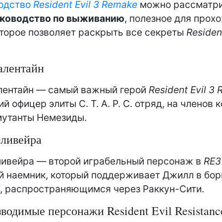
одство
Resident Evil 3 Remake
можно рассматри
уководство по выживанию
, полезное для прох
оторое позволяет раскрыть все секреты
Resident
алентайн
лентайн — самый важный герой
Resident Evil 3
 офицер элиты С. Т. А. Р. С. отряд, на членов 
мутанты Немезиды.
ливейра
ливейра — второй играбельный персонаж в
RE3
 наемник, который поддерживает Джилл в бор
, распространяющимся через Раккун-Сити.
водимые персонажи Resident Evil Resistanc