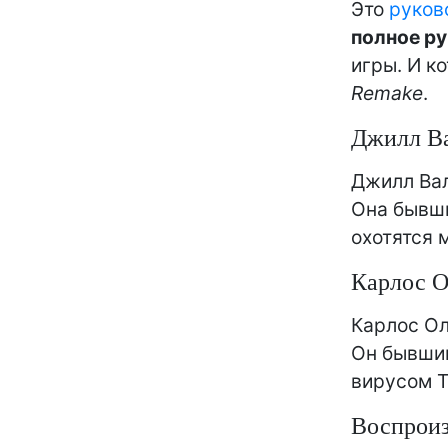
Это
руков
полное р
игры. И к
Remake
.
Джилл В
Джилл Ва
Она бывший
охотятся 
Карлос О
Карлос О
Он бывший
вирусом Т
Воспроиз