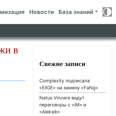
имизация
Новости
База знаний
жи в
Свежие записи
Complexity подписала
«EliGE» на замену «FaNg»
Natus Vincere ведут
переговоры с «iM» и
«Aleksib»