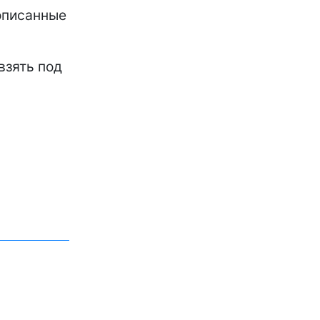
 описанные
взять под