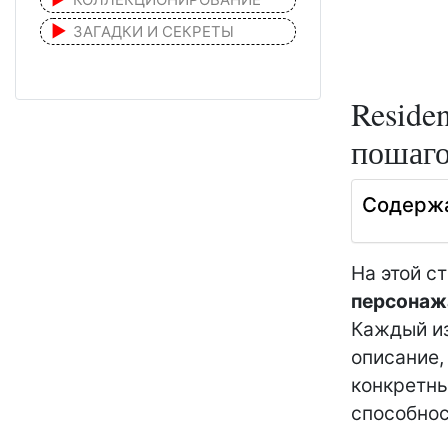
ЗАГАДКИ И СЕКРЕТЫ
Reside
пошаго
Содерж
На этой с
персонаж
Каждый из
описание,
конкретны
способнос