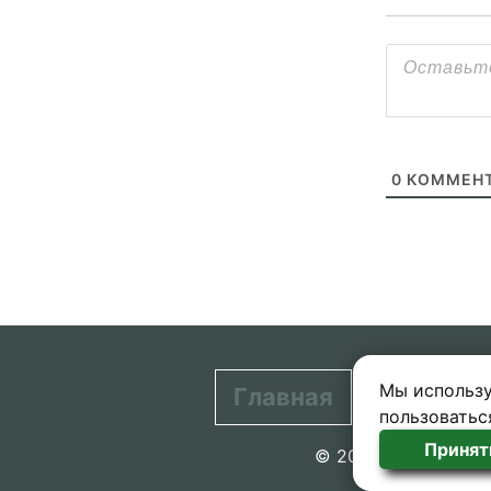
0
КОММЕНТ
Мы использу
Главная
Контакт
пользоватьс
Принят
© 2020-2026 проект