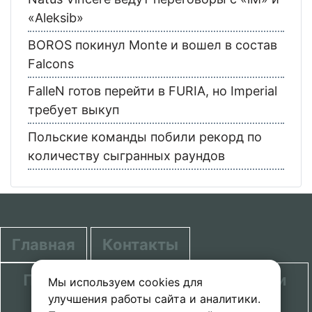
«Aleksib»
BOROS покинул Monte и вошел в состав
Falcons
FalleN готов перейти в FURIA, но Imperial
требует выкуп
Польские команды побили рекорд по
количеству сыгранных раундов
Главная
Контакты
Политика в отношении обработки
Мы используем cookies для
улучшения работы сайта и аналитики.
персональных данных