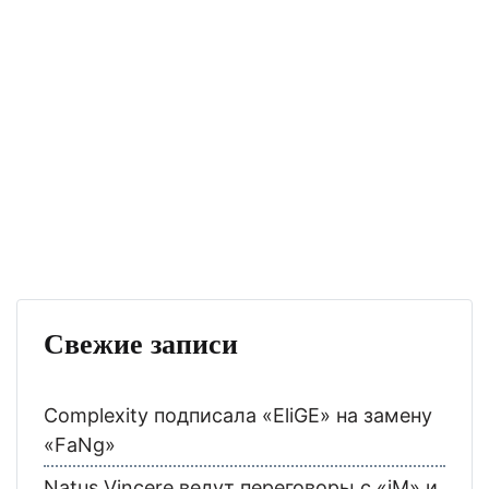
Свежие записи
Complexity подписала «EliGE» на замену
«FaNg»
Natus Vincere ведут переговоры с «iM» и