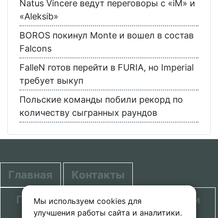
Natus Vincere ведут переговоры с «iM» и
«Aleksib»
BOROS покинул Monte и вошел в состав
Falcons
FalleN готов перейти в FURIA, но Imperial
требует выкуп
Польские команды побили рекорд по
количеству сыгранных раундов
Главная
Контакты
Политика в отношении обработки
Мы используем cookies для
улучшения работы сайта и аналитики.
персональных данных