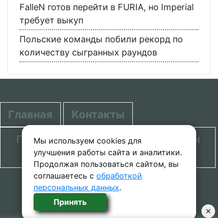
FalleN готов перейти в FURIA, но Imperial
требует выкуп
Польские команды побили рекорд по
количеству сыгранных раундов
Главная
Контакты
Политика в отношении обработки
Мы используем cookies для
улучшения работы сайта и аналитики.
персональных данных
Продолжая пользоваться сайтом, вы
соглашаетесь с
обработкой
© 2020-2026 проект SecretGuide.RU При
персональных данных
.
копировании материалов сcылка на сайт
Принять
обязательна.