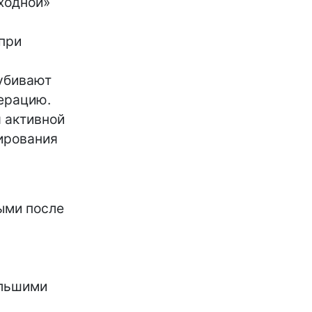
входной»
 при
убивают
ерацию.
 активной
нирования
ыми после
ольшими