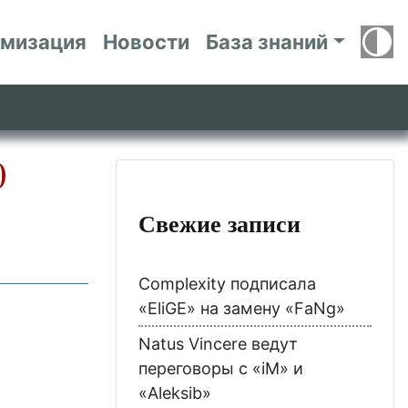
имизация
Новости
База знаний
0
Свежие записи
Complexity подписала
«EliGE» на замену «FaNg»
Natus Vincere ведут
переговоры с «iM» и
«Aleksib»