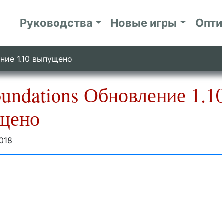
Руководства
Новые игры
Опт
ение 1.10 выпущено
undations Обновление 1.1
щено
018