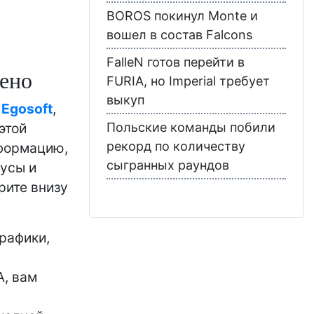
BOROS покинул Monte и
вошел в состав Falcons
FalleN готов перейти в
щено
FURIA, но Imperial требует
выкуп
т
Egosoft
,
 этой
Польские команды побили
рекорд по количеству
нформацию,
сыгранных раундов
нусы и
рите внизу
рафики,
A, вам