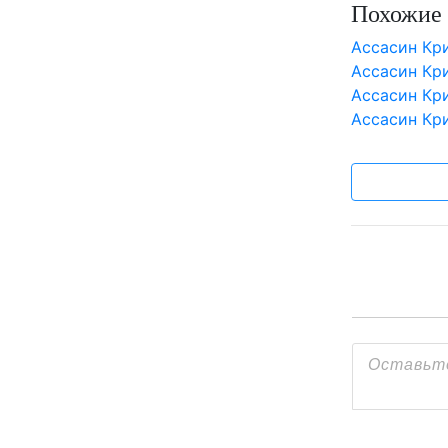
Похожие 
Aссасин Кри
Aссасин Кр
Aссасин Кри
Aссасин Кр