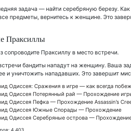
едняя задача — найти серебряную березу. Как
все предметы, вернитесь к женщине. Это заве
ие Праксиллы
з сопроводите Праксиллу в место встречи.
встречи бандиты нападут на женщину. Ваша з
ее и уничтожить нападавших. Это завершит ми
рид Одиссея: Сражения в игре — как всегда побе
рид Одиссея Потерянный рай — Прохождение игр
рид Одиссея Пефка — Прохождение Assassin’s Cre
рид Одиссея Южные Спорады — Прохождение
рид Одиссея Серебряные острова — Прохождени
ров:
4 403