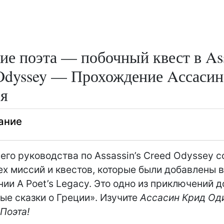
ие поэта — побочный квест в Ass
Odyssey — Прохождение Aссасин
я
ание
его руководства по Assassin’s Creed Odyssey 
ех миссий и квестов, которые были добавлены в
ии A Poet’s Legacy. Это одно из приключений 
ые сказки о Греции». Изучите
Aссасин Крид Од
Поэта!