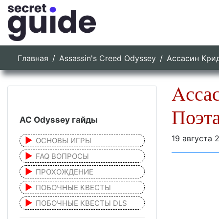
Главная
Assassin's Creed Odyssey
Aссасин Кри
Aсса
Поэт
AC Odyssey гайды
19 августа 
ОСНОВЫ ИГРЫ
FAQ ВОПРОСЫ
ПРОХОЖДЕНИЕ
ПОБОЧНЫЕ КВЕСТЫ
ПОБОЧНЫЕ КВЕСТЫ DLS