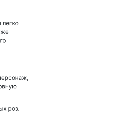
ы легко
 же
го
персонаж,
новную
ых роз.