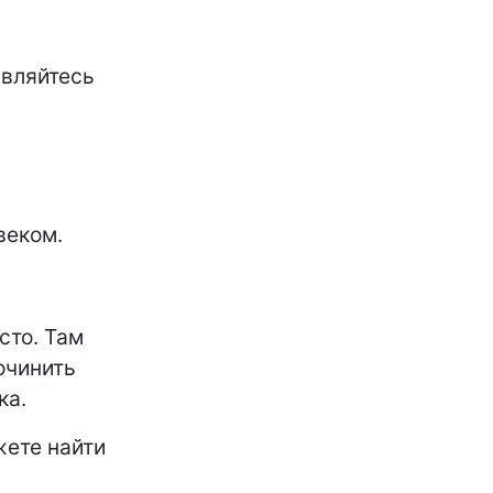
авляйтесь
веком.
сто. Там
очинить
ка.
ете найти