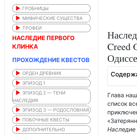
ГРОБНИЦЫ
МИФИЧЕСКИЕ СУЩЕСТВА
ТРОФЕИ
Наслед
НАСЛЕДИЕ ПЕРВОГО
Creed 
КЛИНКА
Одиссе
ПРОХОЖДЕНИЕ КВЕСТОВ
ОРДЕН ДРЕВНИХ
Содерж
ЭПИЗОД 1
ЭПИЗОД 2 — ТЕНИ
Глава наш
НАСЛЕДИЯ
список вс
ЭПИЗОД 3 — РОДОСЛОВНАЯ
приключен
ПОБОЧНЫЕ КВЕСТЫ
«Затерянн
Наследие 
ДОПОЛНИТЕЛЬНО