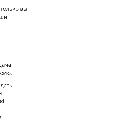
 только вы
ршит
адача —
ссию.
ждать
ы
ed
е