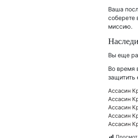
Ваша посл
соберете 
миссию.
Наслед
Вы еще ра
Во время 
защитить 
Aссасин К
Aссасин К
Aссасин К
Aссасин К
Aссасин К
Просмот