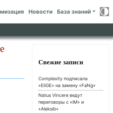
имизация
Новости
База знаний
е
Свежие записи
Complexity подписала
«EliGE» на замену «FaNg»
Natus Vincere ведут
переговоры с «iM» и
«Aleksib»