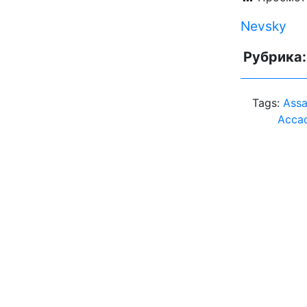
Nevsky
Рубрика
Tags:
Assa
Aсса