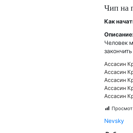
Чип на 
Как начат
Описание
Человек м
закончить
Aссасин К
Aссасин К
Aссасин К
Aссасин К
Aссасин К
Просмот
Nevsky