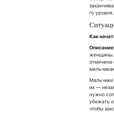
заканчива
го уровня.
Ситуаци
Как начат
Описание
женщины. 
отмечена 
мальчика
Мальчики 
их — неза
нужно соп
убежать о
чтобы зако