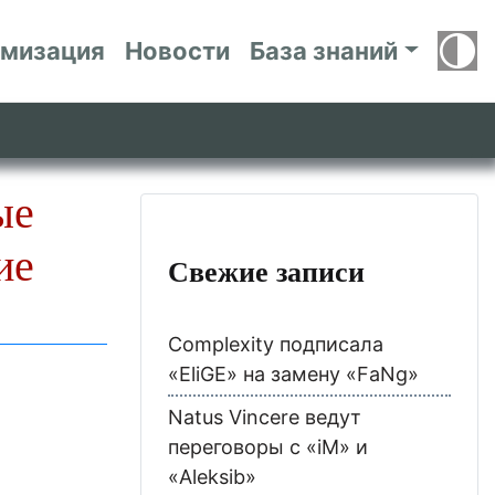
имизация
Новости
База знаний
ые
ие
Свежие записи
Complexity подписала
«EliGE» на замену «FaNg»
Natus Vincere ведут
переговоры с «iM» и
«Aleksib»