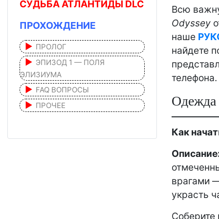
СУДЬБА АТЛАНТИДЫ DLC
Всю важн
Odyssey
о
ПРОХОЖДЕНИЕ
наше
РУК
ПРОЛОГ
найдете п
ЭПИЗОД 1 — ПОЛЯ
представл
ЭЛИЗИУМА
телефона.
FAQ ВОПРОСЫ
Одежда 
ПРОЧЕЕ
Как начат
Описание
отмеченны
врагами —
украсть ч
Соберите 