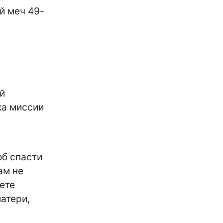
й меч 49-
й
ка миссии
об спасти
ам не
ете
матери,