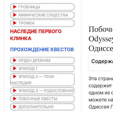
ГРОБНИЦЫ
МИФИЧЕСКИЕ СУЩЕСТВА
ТРОФЕИ
Побочн
НАСЛЕДИЕ ПЕРВОГО
Odysse
КЛИНКА
Одиссе
ПРОХОЖДЕНИЕ КВЕСТОВ
ОРДЕН ДРЕВНИХ
Содерж
ЭПИЗОД 1
ЭПИЗОД 2 — ТЕНИ
Эта стран
НАСЛЕДИЯ
содержит 
ЭПИЗОД 3 — РОДОСЛОВНАЯ
одном из 
ПОБОЧНЫЕ КВЕСТЫ
можете на
Одиссея П
ДОПОЛНИТЕЛЬНО