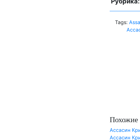
Рубрика
Tags:
Assa
Aсса
Похожие 
Aссасин Кри
Aссасин Кр