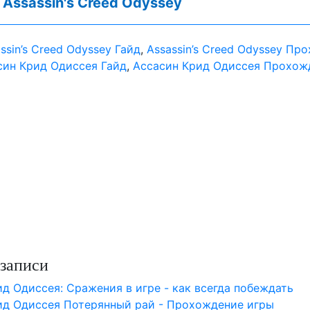
:
Assassin's Creed Odyssey
ssin’s Creed Odyssey Гайд
,
Assassin’s Creed Odyssey Пр
син Крид Одиссея Гайд
,
Aссасин Крид Одиссея Прохож
записи
д Одиссея: Сражения в игре - как всегда побеждать
ид Одиссея Потерянный рай - Прохождение игры