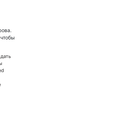
рова.
 чтобы
ждать
ы
ed
е