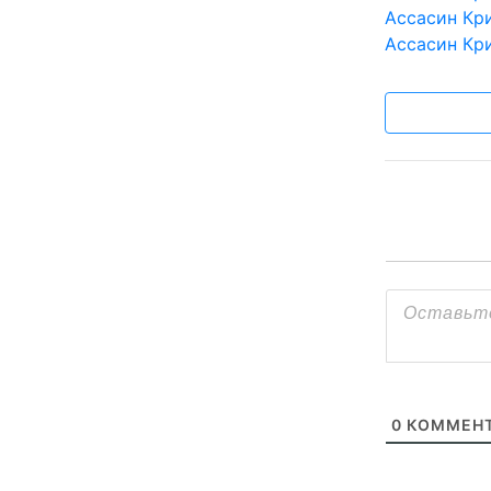
Aссасин Кри
Aссасин Кр
0
КОММЕНТ