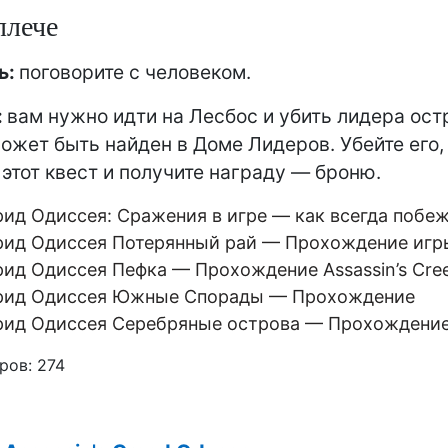
плече
ь:
поговорите с человеком.
:
вам нужно идти на Лесбос и убить лидера ост
ожет быть найден в Доме Лидеров. Убейте его,
 этот квест и получите награду — броню.
рид Одиссея: Сражения в игре — как всегда побе
рид Одиссея Потерянный рай — Прохождение игр
рид Одиссея Пефка — Прохождение Assassin’s Cre
рид Одиссея Южные Спорады — Прохождение
рид Одиссея Серебряные острова — Прохождени
ров:
274