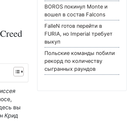
BOROS покинул Monte и
вошел в состав Falcons
FalleN готов перейти в
 Creed
FURIA, но Imperial требует
выкуп
Польские команды побили
рекорд по количеству
сыгранных раундов
диссея
осе,
десь вы
н Крид