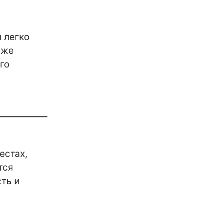
ы легко
 же
го
естах,
тся
ть и