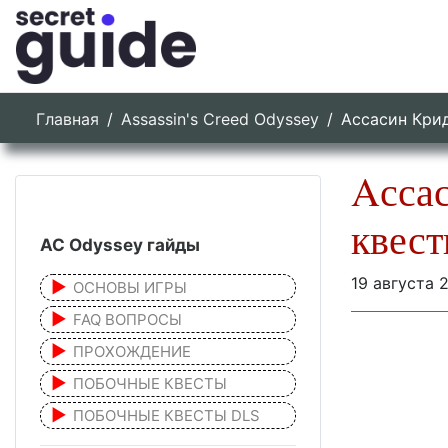
Главная
Assassin's Creed Odyssey
Aссасин Кри
Aсса
квес
AC Odyssey гайды
19 августа 
ОСНОВЫ ИГРЫ
FAQ ВОПРОСЫ
ПРОХОЖДЕНИЕ
ПОБОЧНЫЕ КВЕСТЫ
ПОБОЧНЫЕ КВЕСТЫ DLS