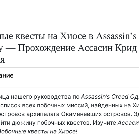
ые квесты на Хиосе в Assassin’s
y — Прохождение Aссасин Крид
я
ание
ица нашего руководства по
Assassin’s Creed О
список всех побочных миссий, найденных на Хи
островов архипелага Окаменевших островов. З
йти дюжину побочных квестов. Изучите
Aссаси
обочные квесты на Хиосе!