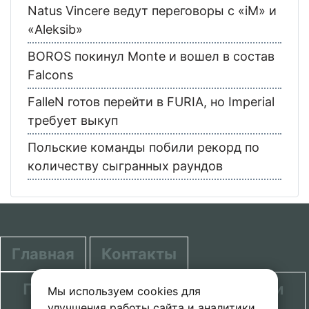
Natus Vincere ведут переговоры с «iM» и
«Aleksib»
BOROS покинул Monte и вошел в состав
Falcons
FalleN готов перейти в FURIA, но Imperial
требует выкуп
Польские команды побили рекорд по
количеству сыгранных раундов
Главная
Контакты
Политика в отношении обработки
Мы используем cookies для
улучшения работы сайта и аналитики.