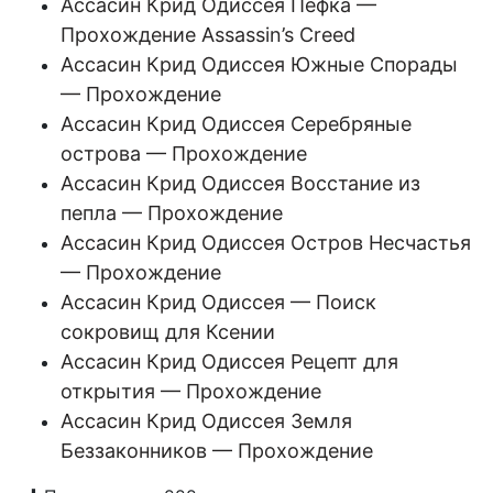
Aссасин Крид Одиссея Пефка —
Прохождение Assassin’s Creed
Aссасин Крид Одиссея Южные Спорады
— Прохождение
Aссасин Крид Одиссея Серебряные
острова — Прохождение
Aссасин Крид Одиссея Восстание из
пепла — Прохождение
Aссасин Крид Одиссея Остров Несчастья
— Прохождение
Aссасин Крид Одиссея — Поиск
сокровищ для Ксении
Aссасин Крид Одиссея Рецепт для
открытия — Прохождение
Aссасин Крид Одиссея Земля
Беззаконников — Прохождение