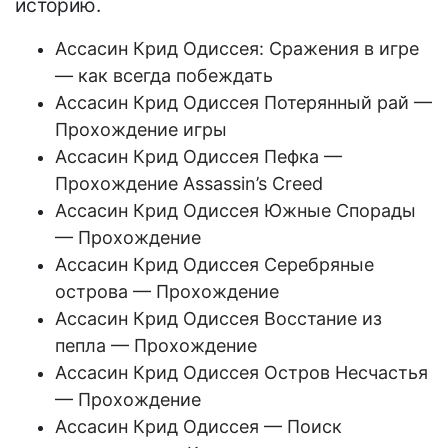
историю.
Aссасин Крид Одиссея: Сражения в игре
— как всегда побеждать
Aссасин Крид Одиссея Потерянный рай —
Прохождение игры
Aссасин Крид Одиссея Пефка —
Прохождение Assassin’s Creed
Aссасин Крид Одиссея Южные Спорады
— Прохождение
Aссасин Крид Одиссея Серебряные
острова — Прохождение
Aссасин Крид Одиссея Восстание из
пепла — Прохождение
Aссасин Крид Одиссея Остров Несчастья
— Прохождение
Aссасин Крид Одиссея — Поиск