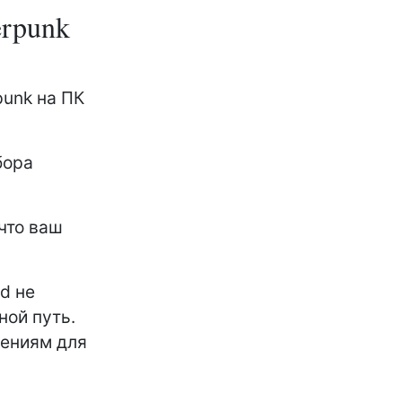
erpunk
punk на ПК
бора
 что ваш
ed не
ной путь.
лениям для