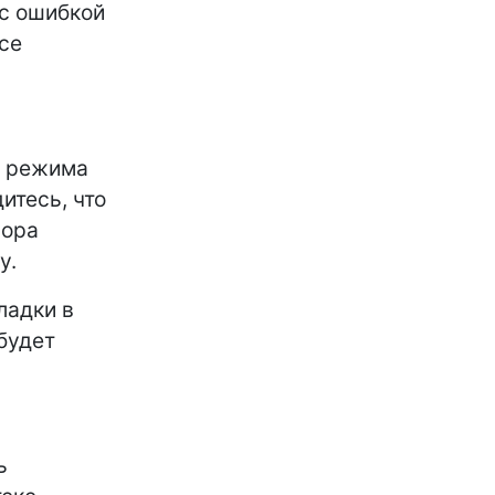
 с ошибкой
ce
е режима
итесь, что
сора
у.
ладки в
будет
ь