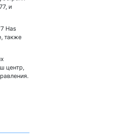
77, и
77 Has
е, также
их
ш центр,
правления.