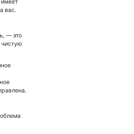
 имеет
а вас.
ь, — это
ь чистую
мное
ное
правлена.
проблема