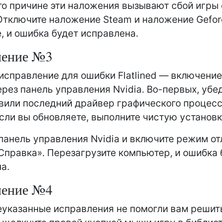
то причине эти наложения вызывают сбой игры
. Отключите наложение Steam и наложение Gefor
e, и ошибка будет исправлена.
ление №3
исправление для ошибки Flatlined — включени
ерез панель управления Nvidia. Во-первых, убед
вили последний драйвер графического процес
 если вы обновляете, выполните чистую установк
панель управления Nvidia и включите режим от
Справка». Перезагрузите компьютер, и ошибка 
а.
ление №4
указанные исправления не помогли вам решит