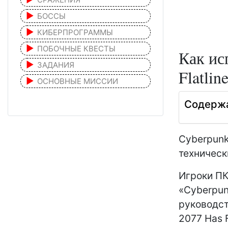
БОССЫ
КИБЕРПРОГРАММЫ
ПОБОЧНЫЕ КВЕСТЫ
Как ис
ЗАДАНИЯ
Flatlin
ОСНОВНЫЕ МИССИИ
Содерж
Cyberpunk
техническ
Игроки ПК
«Cyberpunk
руководст
2077 Has F