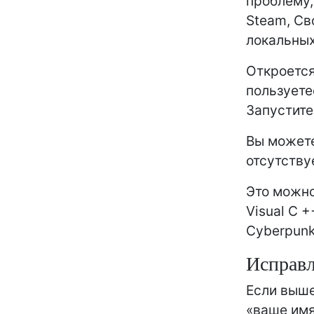
проблему,
Steam, Св
локальных
Откроется
пользуете
Запустите
Вы можете
отсутству
Это можно
Visual C +
Cyberpunk 
Исправ
Если выше
«ваше имя