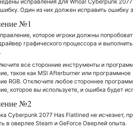
едены исправления для Whoa! Cyberpunk 2077
шибку. Один из них должен исправить ошибку з
ление №1
правление, которое игроки должны попробоват
драйвер графического процессора и выполнит
.
лючите все сторонние инструменты и програм
ие, такое как MSI Afterburner или программное
ие RGB. Отключите любое стороннее программ
ие, которое вы используете, и ошибка будет ис
ление №2
а Cyberpunk 2077 Has Flatlined не исчезнет, ​​
ь в оверлее Steam и GeForce Оверлей опыта.