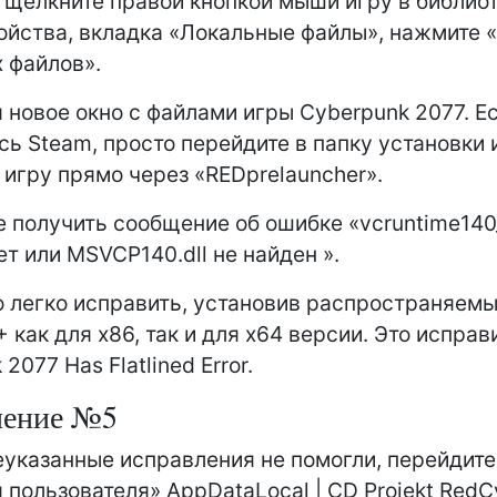
 щелкните правой кнопкой мыши игру в библио
ойства, вкладка «Локальные файлы», нажмите 
 файлов».
 новое окно с файлами игры Cyberpunk 2077. Е
сь Steam, просто перейдите в папку установки 
 игру прямо через «REDprelauncher».
 получить сообщение об ошибке «vcruntime140_
ет или MSVCP140.dll не найден ».
 легко исправить, установив распространяем
+ как для x86, так и для x64 версии. Это испра
2077 Has Flatlined Error.
ление №5
указанные исправления не помогли, перейдите 
 пользователя» AppDataLocal | CD Projekt Red