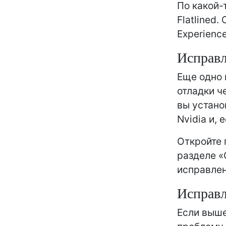
По какой-
Flatlined
Experienc
Исправ
Еще одно 
отладки ч
вы устано
Nvidia и,
Откройте 
разделе «
исправлен
Исправ
Если выше