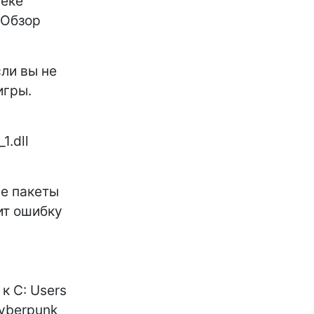
теке
«Обзор
сли вы не
игры.
1.dll
ые пакеты
вит ошибку
к C: Users
Cyberpunk