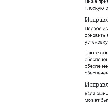
Ниже прив
плоскую о
Исправ
Первое ис
обновить 
установку
Также отк
обеспечен
обеспечен
обеспечен
Исправ
Если ошибк
может быт