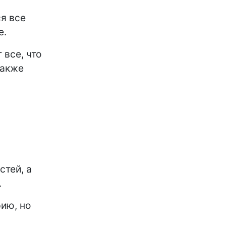
ся все
е.
 все, что
также
стей, а
.
ию, но