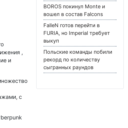
BOROS покинул Monte и
вошел в состав Falcons
FalleN готов перейти в
FURIA, но Imperial требует
выкуп
го
ижения ,
Польские команды побили
рекорд по количеству
ие и
сыгранных раундов
 множество
ажами, с
yberpunk