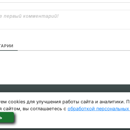
АРИИ
ем cookies для улучшения работы сайта и аналитики. 
ы
Политика в отношении обработки 
я сайтом, вы соглашаетесь с
обработкой персональных
ь
 SecretGuide.RU При копировании материалов сcылка н