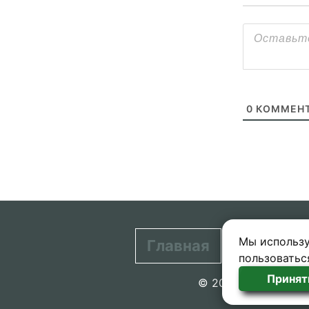
0
КОММЕНТ
Мы использу
Главная
Контакт
пользоватьс
Принят
© 2020-2026 проект