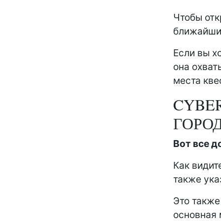
Чтобы отк
ближайши
Если вы хо
она охват
места кве
CYBER
ГОРО
Вот все д
Как видит
также ука
Это также
основная 