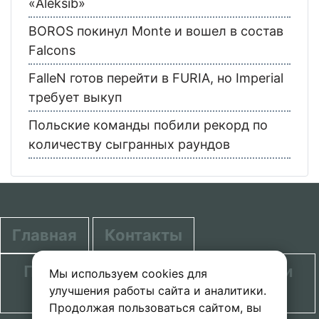
«Aleksib»
BOROS покинул Monte и вошел в состав
Falcons
FalleN готов перейти в FURIA, но Imperial
требует выкуп
Польские команды побили рекорд по
количеству сыгранных раундов
Главная
Контакты
Политика в отношении обработки
Мы используем cookies для
улучшения работы сайта и аналитики.
персональных данных
Продолжая пользоваться сайтом, вы