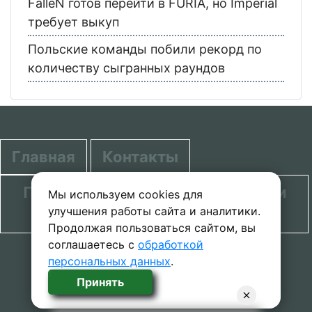
FalleN готов перейти в FURIA, но Imperial
требует выкуп
Польские команды побили рекорд по
количеству сыгранных раундов
Главная
Контакты
Политика в отношении обработки
Мы используем cookies для
улучшения работы сайта и аналитики.
персональных данных
Продолжая пользоваться сайтом, вы
соглашаетесь с
обработкой
© 2020-2026 проект SecretGuide.RU При
персональных данных
.
копировании материалов сcылка на сайт
Принять
обязательна.