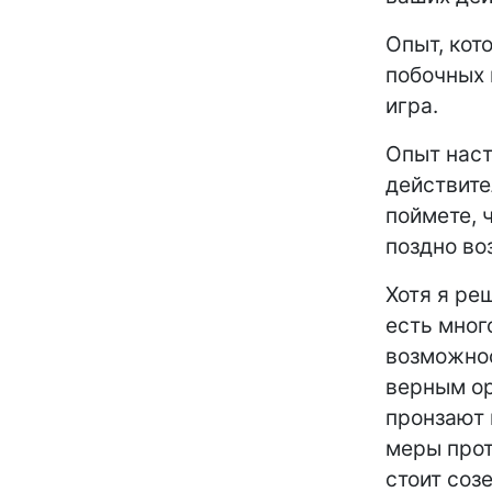
Опыт, кот
побочных 
игра.
Опыт наст
действите
поймете, 
поздно во
Хотя я ре
есть мног
возможнос
верным ор
пронзают 
меры прот
стоит соз