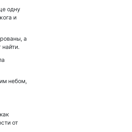
ще одну
жога и
ированы, а
 найти.
ла
им небом,
как
ости от