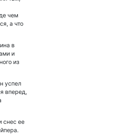
де чем
я, а что
ина в
ами и
ного из
он успел
ся вперед,
а
и снес ее
айпера.