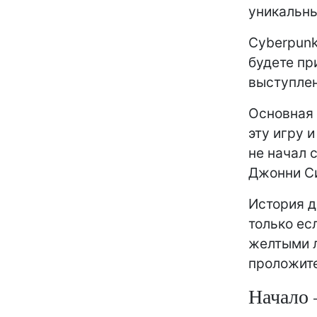
уникальны
Cyberpunk
будете пр
выступле
Основная 
эту игру и
не начал 
Джонни С
История д
только ес
желтыми л
проложите
Начало 