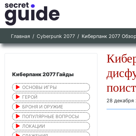
Главная
Cyberpunk 2077
Киберпанк 2077 Обзо
Кибер
дисф
Киберпанк 2077 Гайды
поист
ОСНОВЫ ИГРЫ
ГЕРОЙ
28 декабря
БРОНЯ И ОРУЖИЕ
ПОПУЛЯРНЫЕ ВОПРОСЫ
ЛОКАЦИИ
СРАЖЕНИЯ