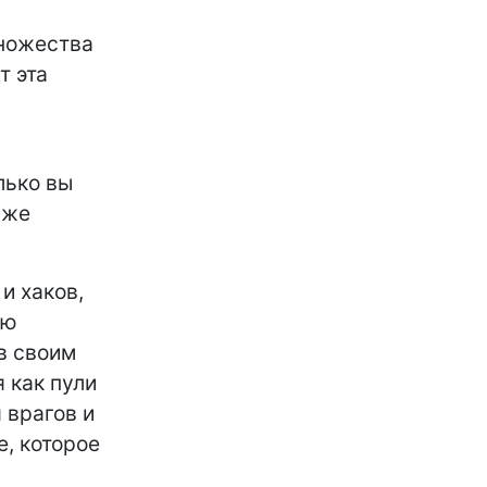
множества
т эта
лько вы
уже
и хаков,
ию
в своим
 как пули
 врагов и
, которое