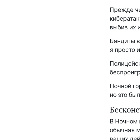
Прежде че
кибератак
выбив их 
Бандиты в
я просто 
Полицейск
беспроиг
Ночной го
но это был
Бесконе
В Ночном 
обычная м
ваших де