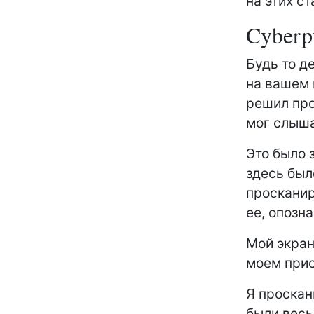
на этих с
Cyberp
Будь то д
на вашем 
решил про
мог слыша
Это было 
здесь был
просканир
ее, опозн
Мой экран
моем прис
Я проскан
были весь