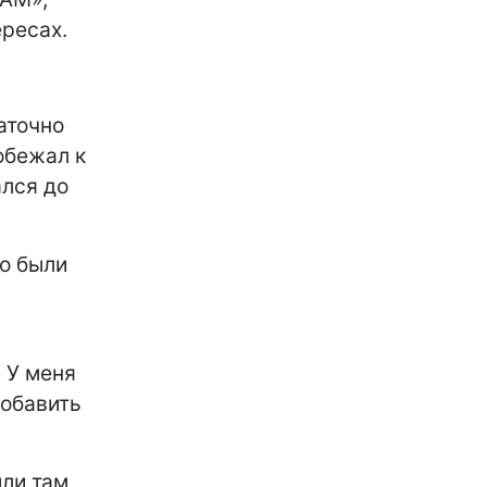
ересах.
аточно
обежал к
лся до
го были
. У меня
добавить
ли там,