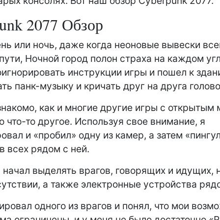
тарых консолях. Вот наш обзор Cyberpunk 2077.
unk 2077 Обзор
ень или ночь, даже когда неоновые вывески все
пути, Ночной город полон страха на каждом угл
игнорировать инструкции игры и пошел к здани
ть панк-музыку и кричать друг на друга голов
знакомо, как и многие другие игры с открытым 
о что-то другое. Используя свое внимание, я
овал и «пробил» одну из камер, а затем «пингу
ав всех рядом с ней.
 начал выделять врагов, говорящих и идущих, н
утствии, а также электронные устройства ряд
ировал одного из врагов и понял, что мои возм
ма ограничены, и у меня не было достаточно «