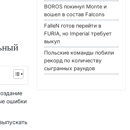
BOROS покинул Monte и
вошел в состав Falcons
FalleN готов перейти в
FURIA, но Imperial требует
выкуп
льный
Польские команды побили
рекорд по количеству
сыгранных раундов
создание
рые ошибки
 выпускать