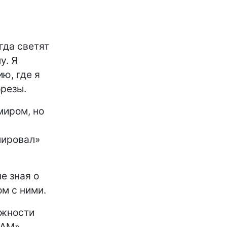
гда светят
у. Я
ю, где я
орезы.
миром, но
лировал»
е зная о
ом с ними.
ожности
RAM»,