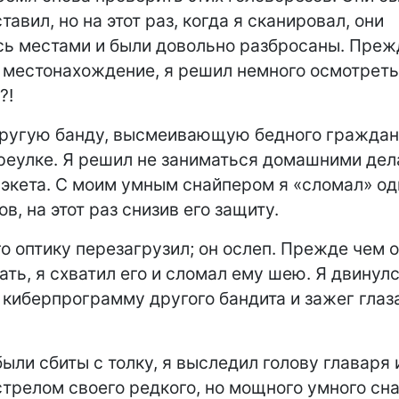
ставил, но на этот раз, когда я сканировал, они
ь местами и были довольно разбросаны. Преж
х местонахождение, я решил немного осмотретьс
 ?!
другую банду, высмеивающую бедного граждан
реулке. Я решил не заниматься домашними дел
рэкета. С моим умным снайпером я «сломал» од
в, на этот раз снизив его защиту.
го оптику перезагрузил; он ослеп. Прежде чем 
ать, я схватил его и сломал ему шею. Я двинул
киберпрограмму другого бандита и зажег глаз
были сбиты с толку, я выследил голову главаря 
трелом своего редкого, но мощного умного сн