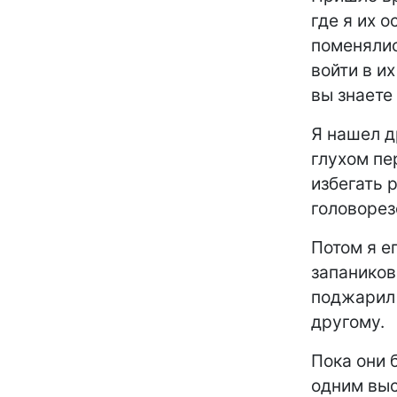
где я их о
поменялис
войти в и
вы знаете
Я нашел 
глухом пе
избегать 
головорезо
Потом я е
запаников
поджарил 
другому.
Пока они 
одним выс