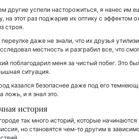
м другие успели насторожиться, я нанес им е
у, на этот раз поджарив их оптику с эффектом о
из строя.
 переулке даже не знали, что их друзья утилиз
исследовал местность и разграбил все, что смог
ий поблагодарил меня за чистый побег. Это бы
рышная ситуация.
род казался безопаснее даже под его темнеющ
а ложь, и я знал это.
чная история
городе так много историй, которые начинаются 
иссия, но становятся чем-то другим в зависим
йствий.