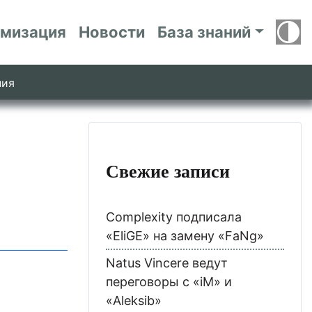
имизация
Новости
База знаний
ния
Свежие записи
Complexity подписала
«EliGE» на замену «FaNg»
Natus Vincere ведут
переговоры с «iM» и
«Aleksib»