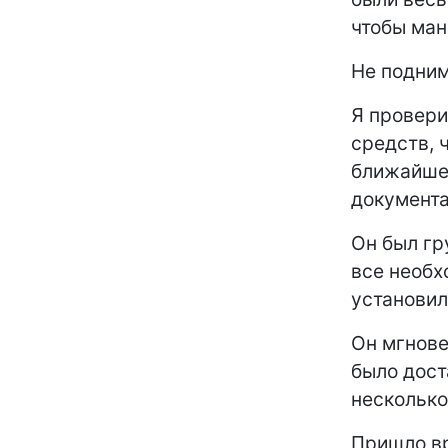
чтобы ман
Не подним
Я провери
средств, 
ближайшей
документа
Он был гру
все необх
установил
Он мгнове
было дост
несколько
Пришло вр