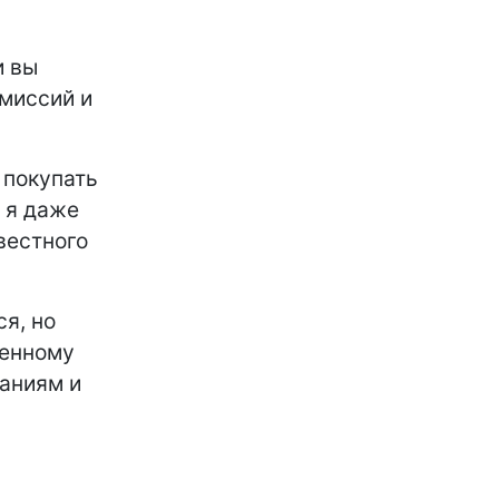
и вы
 миссий и
 покупать
и я даже
вестного
я, но
ленному
заниям и