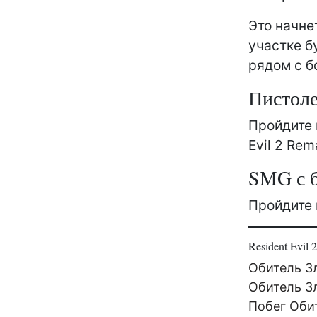
Это начне
участке б
рядом с б
Пистоле
Пройдите 
Evil 2 Rem
SMG с 
Пройдите 
Resident Evil
Обитель Зл
Обитель З
Побег Оби