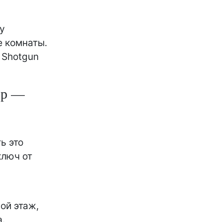
у
е комнаты.
 Shotgun
эр —
ь это
ключ от
ой этаж,
а.