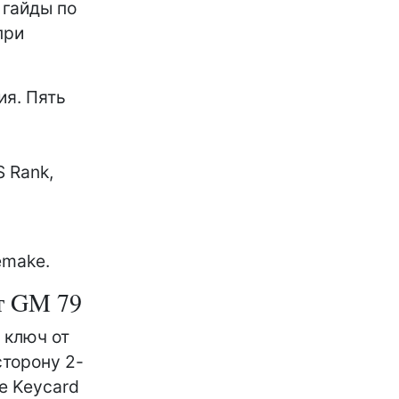
 гайды по
при
ия. Пять
 Rank,
emake.
т GM 79
 ключ от
сторону 2-
е Keycard