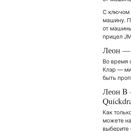
С ключом 
машину. П
от машины
прицел JM
Леон — 
Во время 
Клэр — ми
быть про
Леон B 
Quickdr
Как тольк
можете на
выберите 