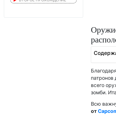
Оружие
распол
Содерж
Благодаря
патронов 
всего ору
зомби. Ит
Всю важн
от
Capco