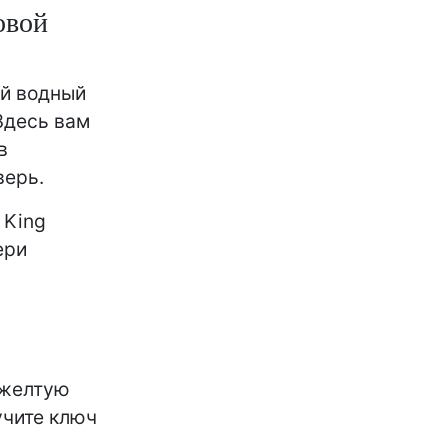
овой
ий водный
Здесь вам
в
верь.
 King
ери
 желтую
учите ключ