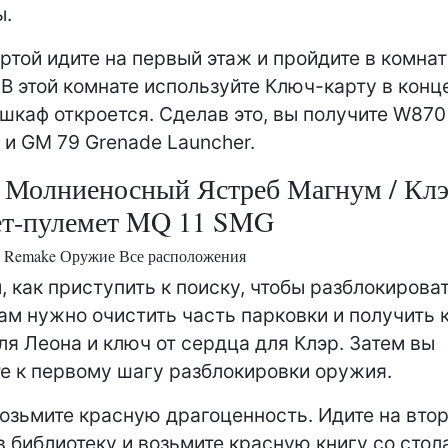
ы.
ртой идите на первый этаж и пройдите в комнат
 В этой комнате используйте Ключ-карту в конц
шкаф откроется. Сделав это, вы получите W870
 и GM 79 Grenade Launcher.
 Молниеносный Ястреб Магнум / Кл
ет-пулемет MQ 11 SMG
 2 Remake Оружие Все расположения
, как приступить к поиску, чтобы разблокироват
ам нужно очистить часть парковки и получить 
ля Леона и ключ от сердца для Клэр. Затем вы
е к первому шагу разблокировки оружия.
озьмите красную драгоценность. Идите на втор
в библиотеку и возьмите красную книгу со стол