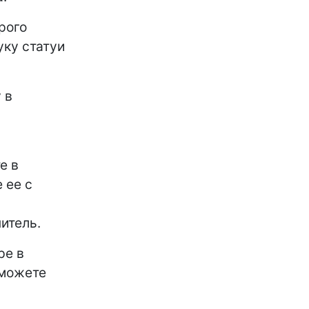
рого
уку статуи
 в
е в
 ее с
итель.
ре в
 можете