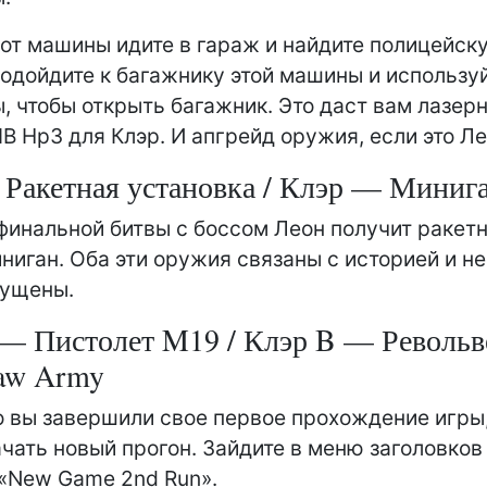
от машины идите в гараж и найдите полицейск
одойдите к багажнику этой машины и использу
, чтобы открыть багажник. Это даст вам лазер
B Hp3 для Клэр. И апгрейд оружия, если это Ле
Ракетная установка / Клэр — Миниг
финальной битвы с боссом Леон получит ракетн
ниган. Оба эти оружия связаны с историей и не
пущены.
— Пистолет M19 / Клэр B — Револьв
aw Army
о вы завершили свое первое прохождение игры
чать новый прогон. Зайдите в меню заголовков
«New Game 2nd Run».