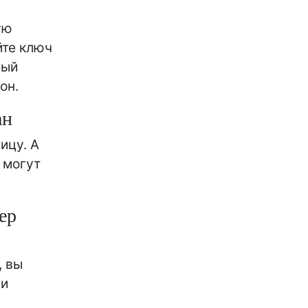
ую
йте ключ
ный
он.
ан
ицу. А
 могут
ер
, вы
 и