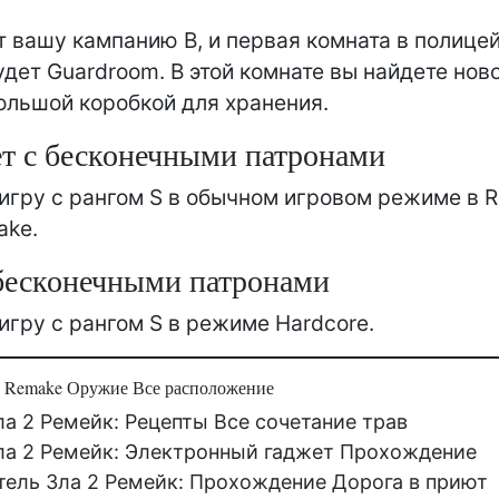
т вашу кампанию B, и первая комната в полице
удет Guardroom. В этой комнате вы найдете но
ольшой коробкой для хранения.
т с бесконечными патронами
игру с рангом S в обычном игровом режиме в R
ake.
бесконечными патронами
игру с рангом S в режиме Hardcore.
 2 Remake Оружие Все расположение
а 2 Ремейк: Рецепты Все сочетание трав
ла 2 Ремейк: Электронный гаджет Прохождение
тель Зла 2 Ремейк: Прохождение Дорога в приют