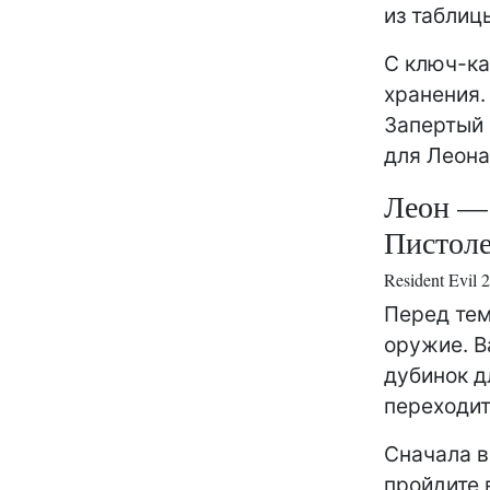
из таблиц
С ключ-ка
хранения.
Запертый 
для Леона
Леон —
Пистол
Resident Evil
Перед тем
оружие. В
дубинок д
переходит
Сначала в
пройдите 