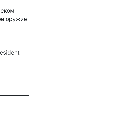
йском
вое оружие
esident