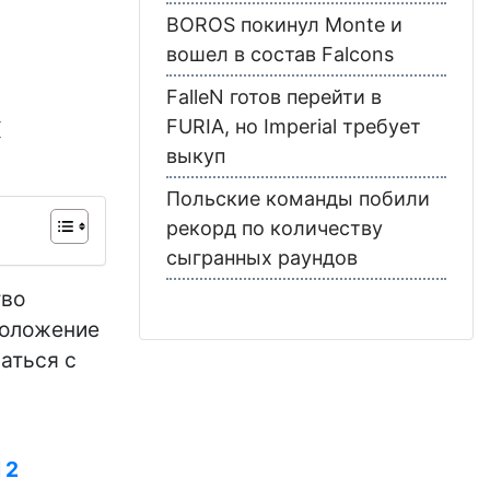
BOROS покинул Monte и
вошел в состав Falcons
FalleN готов перейти в
ы
FURIA, но Imperial требует
выкуп
Польские команды побили
рекорд по количеству
сыгранных раундов
тво
положение
аться с
 2