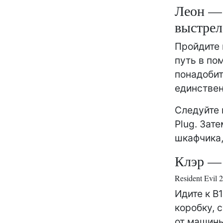
Леон — 
выстрел
Пройдите 
путь в по
понадобит
единствен
Следуйте 
Plug. Зат
шкафчика,
Клэр —
Resident Evil
Идите к B
коробку, 
от машины