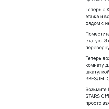
Теперь с 
этажа и в
рядом с н
Поместите
статую. Э
переверну
Теперь во
комнату д
шкатулкой
ЗВЕЗДЫ. О
Возьмите 
STARS Off
просто вз