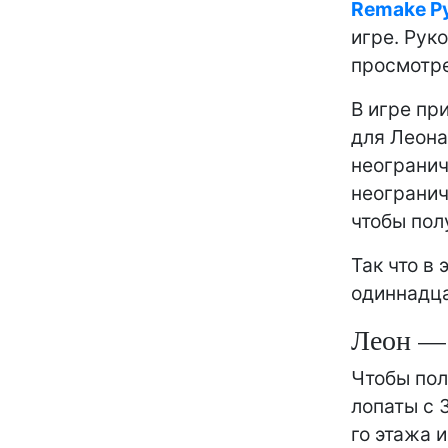
Remake Р
игре. Рук
просмотре
В игре пр
для Леона
неогранич
неогранич
чтобы пол
Так что в
одиннадца
Леон — 
Чтобы пол
лопаты с 
го этажа 