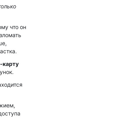
только
ому что он
взломать
ше,
астка.
-карту
унок.
аходится
ужием,
доступа