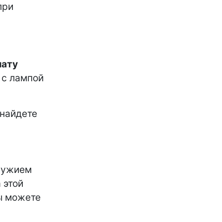
при
ату
с лампой
 найдете
оружием
 этой
ы можете