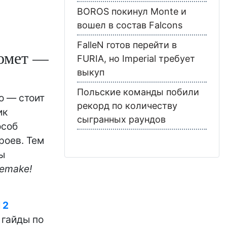
BOROS покинул Monte и
вошел в состав Falcons
FalleN готов перейти в
томет —
FURIA, но Imperial требует
выкуп
Польские команды побили
о — стоит
рекорд по количеству
ик
сыгранных раундов
особ
роев. Тем
вы
remake!
 2
 гайды по