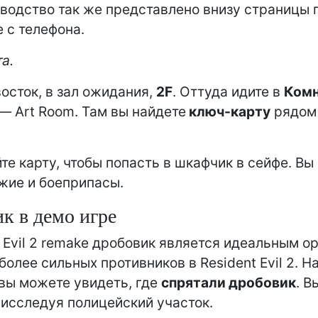
оводство так же представлено внизу страницы 
 с телефона.
а.
восток, в зал ожидания,
2F
. Оттуда идите в
Комн
— Art Room. Там вы найдете
ключ-карту
рядом 
те карту, чтобы попасть в шкафчик в сейфе. Вы
жие и боеприпасы.
к в демо игре
t Evil 2 remake дробовик является идеальным 
более сильных противников в Resident Evil 2. На
вы можете увидеть, где
спрятали дробовик
. В
, исследуя полицейский участок.