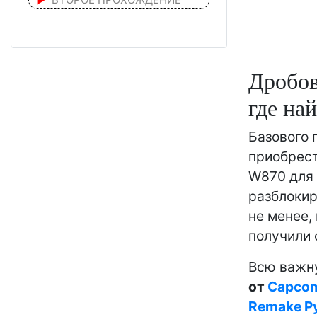
Дробов
где на
Базового 
приобрест
W870 для 
разблокир
не менее,
получили 
Всю важн
от
Capco
Remake Р