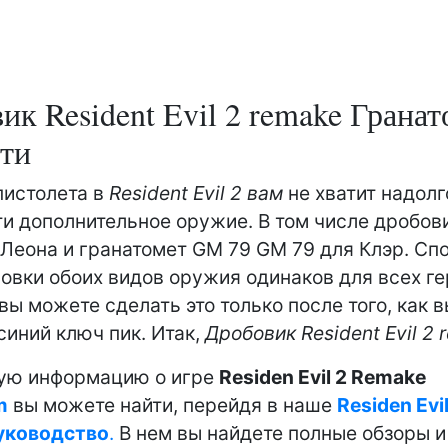
ик Resident Evil 2 remake Грана
йти
пистолета в
Resident Evil 2 вам
не хватит надолг
и дополнительное оружие. В том числе дробов
Леона и гранатомет GM 79 GM 79 для Клэр. Сп
овки обоих видов оружия одинаков для всех ге
 вы можете сделать это только после того, как 
синий ключ пик. Итак,
Дробовик Resident Evil 2 
ую информацию о игре
Residen Evil 2 Remake
m
вы можете найти, перейдя в наше
Residen Evil
уководство
.
В нем вы найдете полные обзоры и