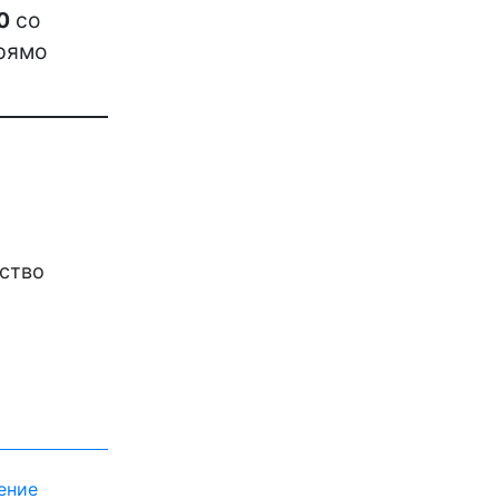
0
со
прямо
дство
ение