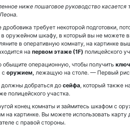
енное ниже пошаговое руководство касается 
Леона.
 дробовика требует некоторой подготовки, пот
 в оружейном шкафу, в который вы не можете 
гляните в оперативную комнату, на картинке вы
аходится на
первом этаже (1F)
полицейского уч
 обыщите операционную, чтобы получить
ключ
а
с
оружием,
лежащую на столе. — Первый рис
ы должны добраться до
сейфа
, который также н
аже полицейского участка.
ругой конец комнаты и займитесь шкафом с ор
м на картинке. Вы можете использовать карту 
ателе с правой стороны.