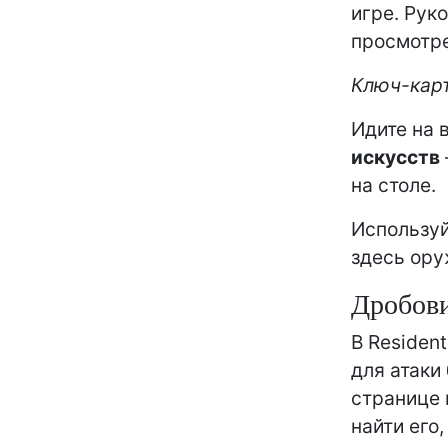
игре. Рук
просмотре
Ключ-карт
Идите на 
искусств
на столе.
Используй
здесь ору
Дробови
В Residen
для атаки 
странице 
найти его