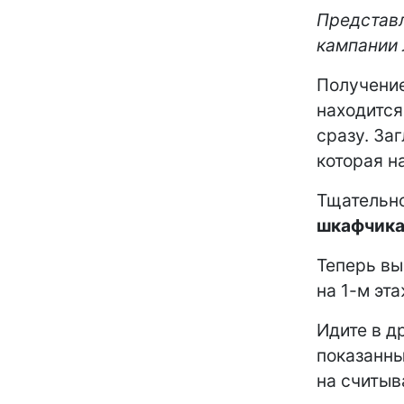
Представл
кампании 
Получение
находится
сразу. За
которая н
Тщательно
шкафчик
Теперь в
на 1-м эт
Идите в д
показанны
на считыв