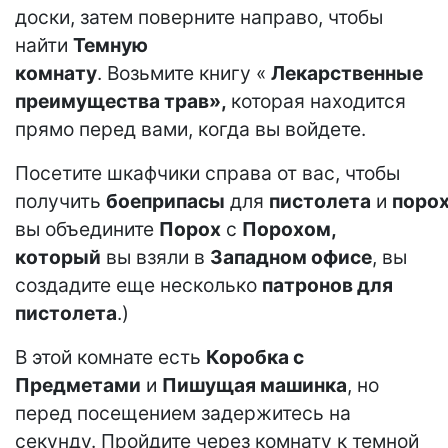
доски, затем поверните направо, чтобы
найти
Темную
комнату
. Возьмите книгу «
Лекарственные
преимущества трав»,
которая находится
прямо перед вами, когда вы войдете.
Посетите шкафчики справа от вас, чтобы
получить
боеприпасы
для
пистолета
и
поро
вы объедините
Порох
с
Порохом,
который
вы взяли в
Западном офисе
, вы
создадите еще несколько
патронов для
пистолета
.)
В этой комнате есть
Коробка с
Предметами
и
Пишущая машинка
, но
перед посещением задержитесь на
секунду. Пройдите через комнату к темной