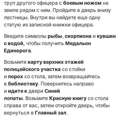
труп другого офицера с
боевым ножом
на
земле рядом с ним. Пройдите в дверь внизу
лестницы. Внутри вы найдете еще одну
статую из записной книжки офицера.
Введите символы
рыбы
,
скорпиона
и
кувшин
с водой,
чтобы получить
Медальон
Единорога
.
Возьмите
карту верхних этажей
полицейского участка
со стойки
и
порох
со стола, затем возвращайтесь
в
библиотеку
. Повернитесь направо
и
идите к
двери
Синей
лопаты
. Возьмите
Красную книгу
со стола
справа от вас, затем откройте дверь, чтобы
вернуться в
Главный зал
.