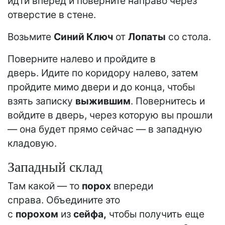
идти вперед и поверните направо через
отверстие в стене.
Возьмите
Синий Ключ
от
Лопаты
со стола.
Поверните налево и пройдите в
дверь. Идите по коридору налево, затем
пройдите мимо двери и до конца, чтобы
взять записку
выжившим
. Повернитесь и
войдите в дверь, через которую вы прошли
— она ​​будет прямо сейчас — в западную
кладовую.
Западный склад
Там какой — то
порох
впереди
справа. Объедините это
с
порохом
из
сейфа,
чтобы получить еще