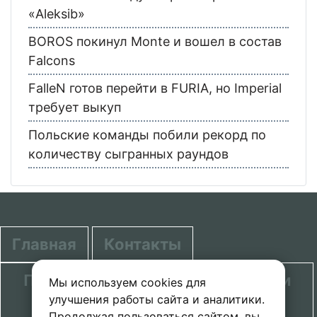
«Aleksib»
BOROS покинул Monte и вошел в состав
Falcons
FalleN готов перейти в FURIA, но Imperial
требует выкуп
Польские команды побили рекорд по
количеству сыгранных раундов
Главная
Контакты
Политика в отношении обработки
Мы используем cookies для
улучшения работы сайта и аналитики.
персональных данных
Продолжая пользоваться сайтом, вы