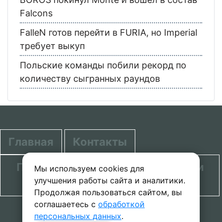
Falcons
FalleN готов перейти в FURIA, но Imperial
требует выкуп
Польские команды побили рекорд по
количеству сыгранных раундов
Главная
Контакты
Политика в отношении обработки
Мы используем cookies для
улучшения работы сайта и аналитики.
персональных данных
Продолжая пользоваться сайтом, вы
соглашаетесь с
обработкой
© 2020-2026 проект SecretGuide.RU При
персональных данных
.