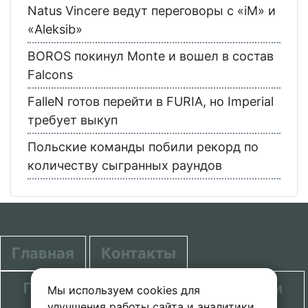
Natus Vincere ведут переговоры с «iM» и
«Aleksib»
BOROS покинул Monte и вошел в состав
Falcons
FalleN готов перейти в FURIA, но Imperial
требует выкуп
Польские команды побили рекорд по
количеству сыгранных раундов
Главная
Контакты
Политика в отношении обработки
Мы используем cookies для
улучшения работы сайта и аналитики.